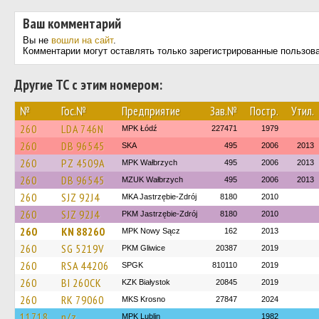
Ваш комментарий
Вы не
вошли на сайт
.
Комментарии могут оставлять только зарегистрированные пользов
Другие ТС с этим номером:
№
Гос.№
Предприятие
Зав.№
Постр.
Утил.
260
LDA 746N
MPK Łódź
227471
1979
260
DB 96545
SKA
495
2006
2013
260
PZ 4509A
MPK Wałbrzych
495
2006
2013
260
DB 96545
MZUK Wałbrzych
495
2006
2013
260
SJZ 92J4
MKA Jastrzębie-Zdrój
8180
2010
260
SJZ 92J4
PKM Jastrzębie-Zdrój
8180
2010
260
KN 88260
MPK Nowy Sącz
162
2013
260
SG 5219V
PKM Gliwice
20387
2019
260
RSA 44206
SPGK
810110
2019
260
BI 260CK
KZK Białystok
20845
2019
260
RK 79060
MKS Krosno
27847
2024
11718
n/z
MPK Lublin
1982