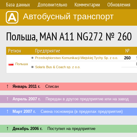
База данных
Дополнительно
Комментарии
Обновления
Автобусный транспорт
Польша, MAN A11 NG272 № 260
Регион
Предприятие
№
260
Przedsiębiorstwo Komunikacji Miejskiej Tychy Sp. z o.o.
Польша
Solaris Bus & Coach sp. z o.o.
↑
Январь 2011 г.
Списан
↑
Апрель 2007 г.
Передан в другое предприятие или на завод
↑
Март 2007 г.
Смена госномера (в пределах предприятия)
↑
Декабрь 2006 г.
Поступил на предприятие