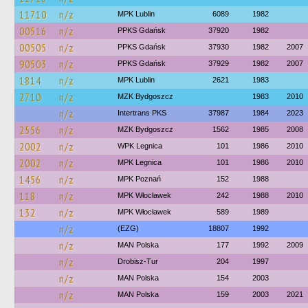
11710
n/z
MPK Lublin
6089
1982
00516
n/z
PPKS Gdańsk
37920
1982
00505
n/z
PPKS Gdańsk
37930
1982
2007
90503
n/z
PPKS Gdańsk
37929
1982
2007
1814
n/z
MPK Lublin
2621
1983
2710
n/z
MZK Bydgoszcz
1983
2010
n/z
Intertrans PKS
37987
1984
2023
2556
n/z
MZK Bydgoszcz
1562
1985
2008
2002
n/z
WPK Legnica
101
1986
2010
2002
n/z
MPK Legnica
101
1986
2010
1456
n/z
MPK Poznań
152
1988
118
n/z
MPK Włocławek
242
1988
2010
132
n/z
MPK Włocławek
589
1989
n/z
(EZG)
18807
1992
n/z
MAN Polska
177
1992
2009
n/z
Drobisz-Tur
204
1997
n/z
MAN Polska
154
2003
n/z
MAN Polska
159
2003
2021