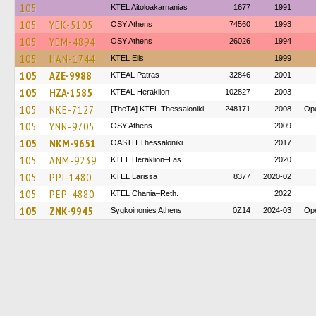
105
KTEL Aitoloakarnanias
1677
1991
105
YEK-5105
OSY Athens
74560
1993
105
YEM-4894
OSY Athens
26026
1994
105
HAN-1744
KTEL Elis
1999
105
AZE-9988
KTEAL Patras
32846
2001
105
HZA-1585
KTEAL Heraklion
102827
2003
105
NKE-7127
[TheTA] KTEL Thessaloniki
248171
2008
Ope
105
YNN-9705
OSY Athens
2009
105
NKM-9651
OASTH Thessaloniki
2017
105
ANM-9239
KTEL Heraklion–Las.
2020
105
PPI-1480
KTEL Larissa
8377
2020-02
105
PEP-4880
KTEL Chania–Reth.
2022
105
ZNK-9945
Sygkoinonies Athens
0Z14
2024-03
Ope