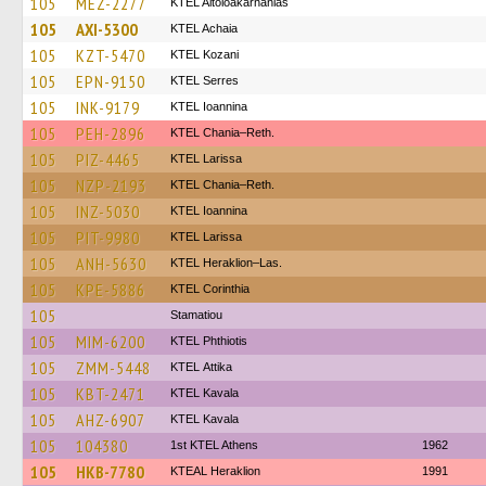
105
MEZ-2277
KTEL Aitoloakarnanias
105
AXI-5300
KTEL Achaia
105
KZT-5470
ΚΤΕL Kozani
105
EPN-9150
KTEL Serres
105
INK-9179
KTEL Ioannina
105
PEH-2896
KTEL Chania–Reth.
105
PIZ-4465
KTEL Larissa
105
NZP-2193
KTEL Chania–Reth.
105
INZ-5030
KTEL Ioannina
105
PIT-9980
KTEL Larissa
105
ANH-5630
KTEL Heraklion–Las.
105
KPE-5886
KTEL Corinthia
105
Stamatiou
105
MIM-6200
ΚΤΕL Phthiotis
105
ZMM-5448
KΤΕL Αttika
105
KBT-2471
KTEL Kavala
105
AHZ-6907
KTEL Kavala
105
104380
1st KTEL Athens
1962
105
HKB-7780
KTEAL Heraklion
1991