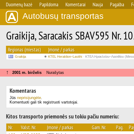
Duomenų bazė
Papildoma
Komentarai
Nauja
Pagalba
F
Autobusų transportas
Graikija, Saracakis SBAV595 Nr. 10
Regionas (miestas)
Įmonė / parkas
Graikija
KTEL Heraklion–Lasithi
ΚΤΕΛ Ηρακλείου–Λασιθίου (Minoa
↑
2001 m. birželis
Nurašytas
Komentaras
Jūs
neprisijungėte
.
Komentuoti gali tik registruoti vartotojai.
Kitos transporto priemonės su tokiu pačiu numeriu:
Nr.
Valst. Nr.
Įmonė / parkas
Gam. Nr.
Pag.
Pa