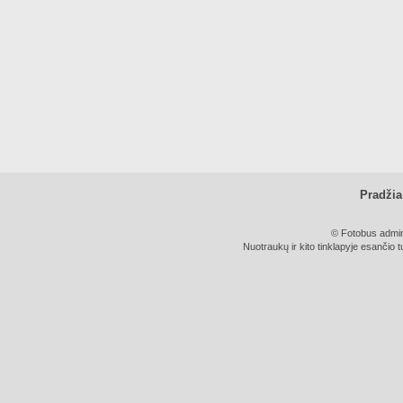
Pradžia
© Fotobus admini
Nuotraukų ir kito tinklapyje esančio t