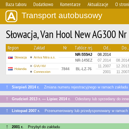
Baza taboru
Dodatkowo
Komentarze
Aktualizacje
O stron
Transport autobusowy
Słowacja, Van Hool New AG300 Nr
Region
Zakład
Nr
Tablice rej.
Od...
Do..
NR-555HJ
08.2014
Słowacja
Arriva Nitra a.s.
NR-145EZ
07.2014
08.201
11.2007
12.201
GVU NV
7844
BL-LZ-76
Holandia
2001
11.200
Connexxion
↑
Sierpień 2014 r.
Zmiana numeru rejestracyjnego w ramach zakładu
↑
Grudzień 2013 r. — Lipiec 2014 r.
Odesłany lub sprzedany do inneg
↑
Listopad 2007 r.
Przenumerowany lub przedysponowany w ramach 
↑
2001 r.
Przybył do zakładu