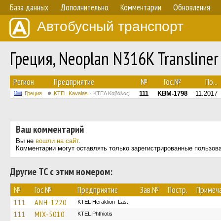
База данных
Дополнительно
Комментарии
Обновления
Автобусный транспорт
Греция, Neoplan N316K Transline
Регион
Предприятие
№
Гос.№
По...
111
KBM-1798
11.2017
Греция
KTEL Kavalas
ΚΤΕΛ Καβάλας
Ваш комментарий
Вы не
вошли на сайт
.
Комментарии могут оставлять только зарегистрированные пользов
Другие ТС с этим номером:
№
Гос.№
Предприятие
Зав.№
Постр.
Примеч
111
ANH-1220
KTEL Heraklion–Las.
111
MIX-5010
ΚΤΕL Phthiotis