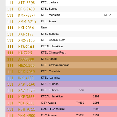
111
ATE-6898
KTEL Larissa
111
EPK-5400
KTEL Serres
111
KMP-6874
KTEL Messinia
ΚΤΕΛ
111
ZMM-5215
KΤΕL Αttika
111
HKI-9064
Union
111
XAI-3177
ΚΤΕL Euboea
111
XNX-8133
KTEL Chania–Reth.
111
HZA-2165
KTEAL Heraklion
111
HA-7225
KTEL Chania–Reth.
111
AXX-8880
KTEL Achaia
111
MEZ-1100
KTEL Aitoloakarnanias
111
KPK-2089
KTEL Corinthia
111
INK-4180
KTEL Ioannina
111
XAP-3160
ΚΤΕL Euboea
111
XAZ-6373
ΚΤΕL Euboea
537
111
HKE-3865
KTEAL Heraklion
1992
111
YEK-5111
OSY Афины
74639
1993
111
NBH-9711
OASTH Салоники
1993
111
YEM-4900
OSY Афины
26033
1994