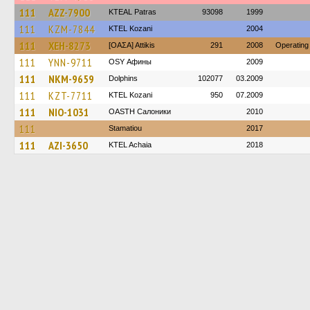
111
AZZ-7900
KTEAL Patras
93098
1999
111
KZM-7844
ΚΤΕL Kozani
2004
111
XEH-8273
[ΟΑΣΑ] Αttikis
291
2008
Operating
111
YNN-9711
OSY Афины
2009
111
NKM-9659
Dolphins
102077
03.2009
111
KZT-7711
ΚΤΕL Kozani
950
07.2009
111
NIO-1031
OASTH Салоники
2010
111
Stamatiou
2017
111
AZI-3650
KTEL Achaia
2018