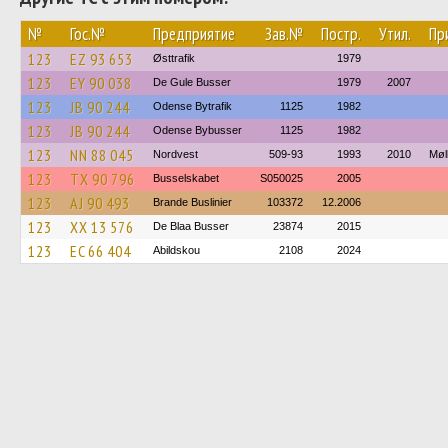
№
Гос.№
Предприятие
Зав.№
Постр.
Утил.
Пр
123
EZ 93 653
Østtrafik
1979
123
EY 90 038
De Gule Busser
1979
2007
123
JB 90 244
Odense Bytrafik
1125
1982
123
JB 90 244
Odense Bybusser
1125
1982
123
NN 88 045
Nordvest
509-93
1993
2010
Møl
123
TX 90 796
Busselskabet
S050025
2005
123
AJ 90 493
Brande Buslinier
103372
12.2006
123
XX 13 576
De Blaa Busser
23874
2015
123
EC 66 404
Abildskou
2108
2024