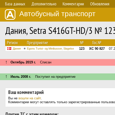
База данных
Дополнительно
Комментарии
Обновления
Автобусный транспорт
Дания, Setra S416GT-HD/3 № 12
Регион
Предприятие
№
Гос.№
123
XC 90 827
07.
Дания
Egons Turist- og Minibusser, Slagelse
↑
Октябрь 2019 г.
Списан
↑
Июль 2008 г.
Поступил на предприятие
Ваш комментарий
Вы не
вошли на сайт
.
Комментарии могут оставлять только зарегистрированные пользов
Другие ТС с этим номером: