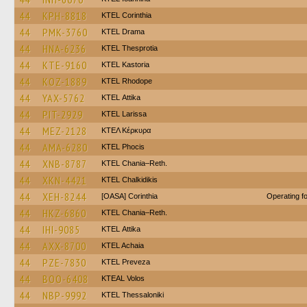
44
KPH-8818
KTEL Corinthia
44
PMK-3760
KTEL Drama
44
HNA-6236
KTEL Thesprotia
44
KTE-9160
KTEL Kastoria
44
KOZ-1889
KTEL Rhodope
44
YAX-5762
KΤΕL Αttika
44
PIT-2929
KTEL Larissa
44
MEZ-2128
ΚΤΕΛ Κέρκυρα
44
AMA-6280
ΚΤΕL Phocis
44
XNB-8787
KTEL Chania–Reth.
44
XKN-4421
ΚΤΕL Chalkidikis
44
XEH-8244
[OASA] Corinthia
Operating 
44
HKZ-6860
KTEL Chania–Reth.
44
IHI-9085
KΤΕL Αttika
44
AXX-8700
KTEL Achaia
44
PZE-7830
KTEL Preveza
44
BOO-6408
KTEAL Volos
44
NBP-9992
KTEL Thessaloniki