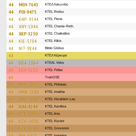
44
MEH-7643
ΚΤΕΛ Λακωνίας
44
POI-9475
ΚΤΕL Rodou
44
KNP-9544
KTEL Pieria
44
XNY-1044
KTEL Chania–Reth.
44
XKP-3250
ΚΤΕL Chalkidikis
44
KIE-5704
KTEL Kilkis
44
NIT-9844
Biblio Globus
44
ΚΤΕΛ Κέρκυρα
44
BBA-1064
KTEAL Volos
44
EEH-5110
KTEL Pellas
44
TrainΟSE
44
MIM-2221
ΚΤΕL Phthiotis
44
HMN-2188
KTEL Imathia
44
ANH-1640
KTEL Heraklion–Las.
44
KHA-4244
ΚΤΕL Karditsa
44
ATE-3353
KTEL Arta
44
KZH-5050
ΚΤΕL Kozani
44
KZK-4740
ΚΤΕL Grevenon
44
INH-6070
KTEL Ioannina