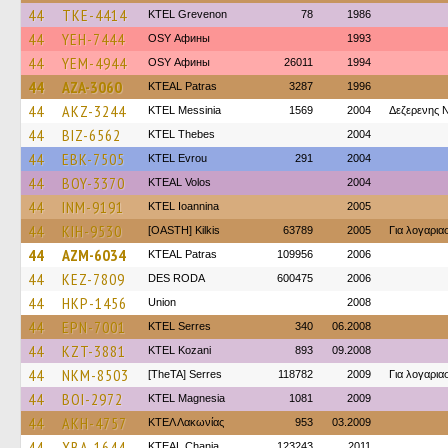
44
TKE-4414
ΚΤΕL Grevenon
78
1986
44
YEH-7444
OSY Афины
1993
44
YEM-4944
OSY Афины
26011
1994
44
AZA-3060
KTEAL Patras
3287
1996
44
AKZ-3244
KTEL Messinia
1569
2004
Δεζερενης Ν
44
BIZ-6562
KTEL Thebes
2004
44
EBK-7505
KTEL Evrou
291
2004
44
BOY-3370
KTEAL Volos
2004
44
INM-9191
KTEL Ioannina
2005
44
KIH-9530
[OASTH] Kilkis
63789
2005
Για λογαρι
44
AZM-6034
KTEAL Patras
109956
2006
44
KEZ-7809
DES RODA
600475
2006
44
HKP-1456
Union
2008
44
EPN-7001
KTEL Serres
340
06.2008
44
KZT-3881
ΚΤΕL Kozani
893
09.2008
44
NKM-8503
[TheTA] Serres
118782
2009
Για λογαρι
44
BOI-2972
ΚΤΕL Magnesia
1081
2009
44
AKH-4757
ΚΤΕΛ Λακωνίας
953
03.2009
44
XBA-1644
KTEAL Chania
123243
2011