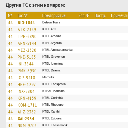
Другие ТС с этим номером:
№
Гос.№
Предприятие
Зав.№
Постр.
Примеча
44
NIO-1044
Beleon Tours
44
ATK-2349
KTEL Arta
44
TPH-6890
KTEL Arcadia
44
APN-5144
KTEL Argolida
44
MEZ-2320
KTEL Aitoloakarnanias
44
PNE-5185
ΚΤΕL Grevenon
44
INI-3844
KTEL Ioannina
44
PMK-6930
KTEL Drama
44
IOP-9410
Maroulis
44
HNE-1297
KTEL Thesprotia
44
INX-5804
KTEAL Ioannina
44
KPN-4159
KTEL Corinthia
44
KOM-1711
KTEL Rhodope
44
AHZ-2362
KTEL Xanthi
44
XAI-2934
ΚΤΕL Euboea
44
NKM-9706
KTEL Thessaloniki