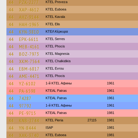
44
PZK-2277
KTEL Preveza
44
XAP-4612
ΚΤΕL Euboea
44
AHZ-9144
KTEL Kavala
44
HAH-1965
KTEL Elis
44
KYN-3810
ΚΤΕΛ Κέρκυρα
44
EPK-6611
KTEL Serres
44
MEB-4161
ΚΤΕL Phocis
44
BOZ-7973
ΚΤΕL Magnesia
44
XKM-7564
ΚΤΕL Chalkidikis
44
EBM-6817
KTEL Evrou
44
AME-4471
ΚΤΕL Phocis
44
YZ-6102
1-й KTEL Афины
1961
44
PA-6598
KTEAL Patras
1961
44
74287
KTEAL Patras
1961
44
97792
1-й KTEL Афины
1961
44
PE-9715
KTEAL Patras
1981
44
KNB-2744
KTEL Pieria
27115
1981
44
YN-8444
ISAP
1981
44
XAK-3740
ΚΤΕL Euboea
1981