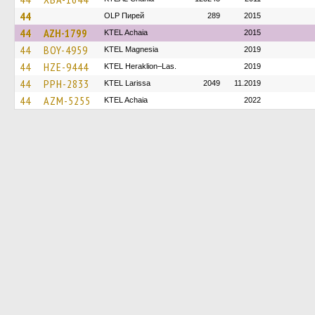
44
OLP Пирей
289
2015
44
AZH-1799
KTEL Achaia
2015
44
BOY-4959
ΚΤΕL Magnesia
2019
44
HZE-9444
KTEL Heraklion–Las.
2019
44
PPH-2833
KTEL Larissa
2049
11.2019
44
AZM-5255
KTEL Achaia
2022