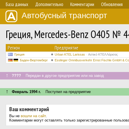
База данных
Дополнительно
Комментарии
Обновления
Автобусный транспорт
Греция, Mercedes-Benz O405 № 4
Регион
Предприятие
Греция
Urban KTEL Larissas
Αστικό ΚΤΕΛ Λάρισας
Баден-Вюртемберг
Esslinger Omnibusverkehr Ernst Fischle GmbH & C
↑
????
Передан в другое предприятие или на завод
↑
Февраль 1994 г.
Поступил на предприятие
Ваш комментарий
Вы не
вошли на сайт
.
Комментарии могут оставлять только зарегистрированные пользов