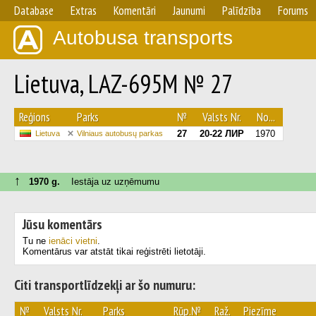
Database
Extras
Komentāri
Jaunumi
Palīdzība
Forums
Autobusa transports
Lietuva, LAZ-695M № 27
Reģions
Parks
№
Valsts Nr.
No...
27
20-22 ЛИР
1970
Lietuva
Vilniaus autobusų parkas
↑
1970 g.
Iestāja uz uzņēmumu
Jūsu komentārs
Tu ne
ienāci vietni
.
Komentārus var atstāt tikai reģistrēti lietotāji.
Citi transportlīdzekļi ar šo numuru:
№
Valsts Nr.
Parks
Rūp.№
Raž.
Piezīme