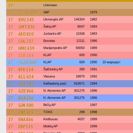
27
Unknown
27
27-49 ЛЛУ
VAP
1979
27
KVU 345
Ukmergės AP
146304
1982
27
GMT 836
Šakių AP
8047
1983
27
AEO 810
Jurbarko AP
11938
1983
27
COL 257
Busotas
12111
1986
27
HMC 659
Marijampolės AP
58050
1989
27
ZLN 164
KLAP
609
1990
27
7620 ЛИО
KLAP
609
1990
10 маршрут
27
BFR 154
Šalčininkų AP
289
1991
27
KLL 634
Vlasava
18870
1992
27
ZKK 182
Kaišiadorių pasl.
910071
1994
27
GZE 866
N. Akmenės AP
301275
1996
27
DSA 156
N. Akmenės AP
301275
1996
27
GJN 500
Biržų AP
1997
27
CNE 615
TOKS
298
1998
27
ENA 866
Kėdbusas
4037
1999
27
ERP 135
Molėtų AP
1999