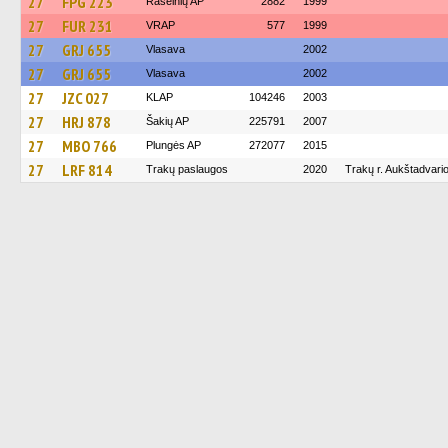
27
FPG 223
Raseinių AP
2882
1999
27
FUR 231
VRAP
577
1999
27
GRJ 655
Vlasava
2002
27
GRJ 655
Vlasava
2002
27
JZC 027
KLAP
104246
2003
27
HRJ 878
Šakių AP
225791
2007
27
MBO 766
Plungės AP
272077
2015
27
LRF 814
Trakų paslaugos
2020
Trakų r. Aukštadvari