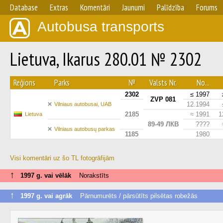
Database
Extras
Komentāri
Jaunumi
Palīdzība
Forums
Autobusa transports
Lietuva, Ikarus 280.01 № 2302
Reģions
Parks
№
Valsts Nr.
No...
2302
≤ 1997
ZVP 081
12.1994
Vilniaus autobusai, UAB
2185
≈ 1991
1
Lietuva
89-49 ЛКВ
????
Vilniaus autobusų parkas
1185
1980
Visi komentāri uz šo TL fotogrāfijām
↑
1997 g. vai vēlāk
Norakstīts
↑
1997 g. vai agrāk
Pārnumurēts / pārsūtīts pilsētas robežās