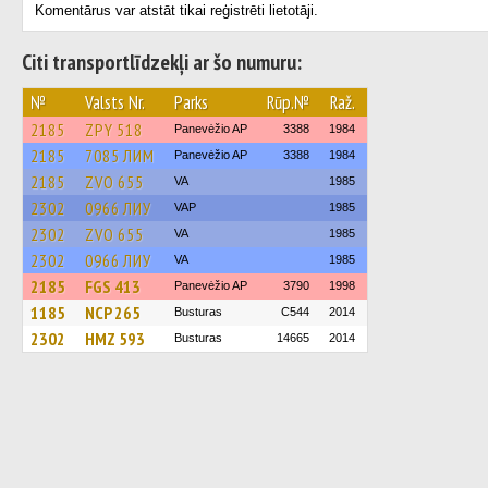
Komentārus var atstāt tikai reģistrēti lietotāji.
Citi transportlīdzekļi ar šo numuru:
№
Valsts Nr.
Parks
Rūp.№
Raž.
2185
ZPY 518
Panevėžio AP
3388
1984
2185
7085 ЛИМ
Panevėžio AP
3388
1984
2185
ZVO 655
VA
1985
2302
0966 ЛИУ
VAP
1985
2302
ZVO 655
VA
1985
2302
0966 ЛИУ
VA
1985
2185
FGS 413
Panevėžio AP
3790
1998
1185
NCP 265
Busturas
C544
2014
2302
HMZ 593
Busturas
14665
2014