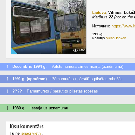
Lietuva
,
Vilnius
,
Lukišk
Maršruts
22
(not on the 
Источник:
https://www.l
1995 g.
Nosūtījis
Michal Isakov
682
↑
Decembris 1994 g.
Valsts numura zīmes maiņa (uzņēmumā)
↑
1991 g. (apmēram)
Pārnumurēts / pārsūtīts pilsētas robežās
↑
????
Pārnumurēts / pārsūtīts pilsētas robežās
↑
1980 g.
Iestāja uz uzņēmumu
Jūsu komentārs
Tu ne
ienāci vietni
.