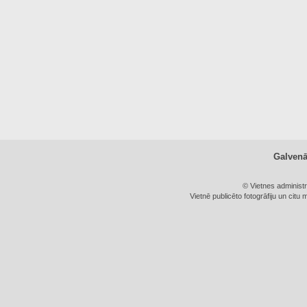
Galven
© Vietnes administ
Vietnē publicēto fotogrāfiju un citu 