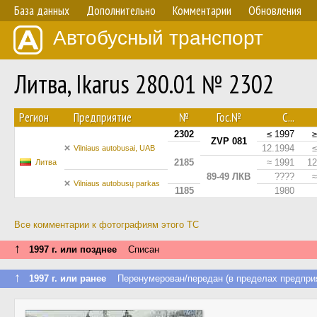
База данных
Дополнительно
Комментарии
Обновления
Автобусный транспорт
Литва, Ikarus 280.01 № 2302
Регион
Предприятие
№
Гос.№
С...
2302
≤ 1997
≥
ZVP 081
12.1994
≤
Vilniaus autobusai, UAB
2185
≈ 1991
12
Литва
89-49 ЛКВ
????
≈
Vilniaus autobusų parkas
1185
1980
Все комментарии к фотографиям этого ТС
↑
1997 г. или позднее
Списан
↑
1997 г. или ранее
Перенумерован/передан (в пределах предпри