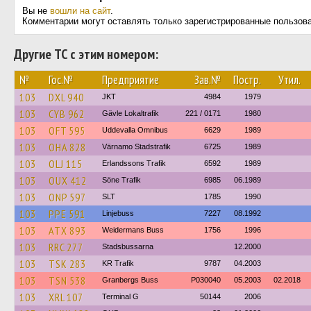
Вы не
вошли на сайт
.
Комментарии могут оставлять только зарегистрированные пользов
Другие ТС с этим номером:
№
Гос.№
Предприятие
Зав.№
Постр.
Утил.
103
DXL 940
JKT
4984
1979
103
CYB 962
Gävle Lokaltrafik
221 / 0171
1980
103
OFT 595
Uddevalla Omnibus
6629
1989
103
OHA 828
Värnamo Stadstrafik
6725
1989
103
OLJ 115
Erlandssons Trafik
6592
1989
103
OUX 412
Söne Trafik
6985
06.1989
103
ONP 597
SLT
1785
1990
103
PPE 591
Linjebuss
7227
08.1992
103
ATX 893
Weidermans Buss
1756
1996
103
RRC 277
Stadsbussarna
12.2000
103
TSK 283
KR Trafik
9787
04.2003
103
TSN 538
Granbergs Buss
P030040
05.2003
02.2018
103
XRL 107
Terminal G
50144
2006