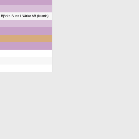
Björks Buss i Närke AB (Kumla)