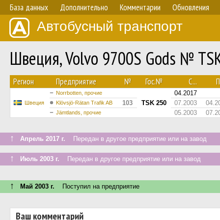
База данных
Дополнительно
Комментарии
Обновления
Автобусный транспорт
Швеция, Volvo 9700S Gods № TS
Регион
Предприятие
№
Гос.№
С...
П
04.2017
Norrbotten, прочие
103
TSK 250
07.2003
04.2
Швеция
Klövsjö-Rätan Trafik AB
05.2003
07.2
Jämtlands, прочие
↑
Апрель 2017 г.
Передан в другое предприятие или на завод
↑
Июль 2003 г.
Передан в другое предприятие или на завод
↑
Май 2003 г.
Поступил на предприятие
Ваш комментарий