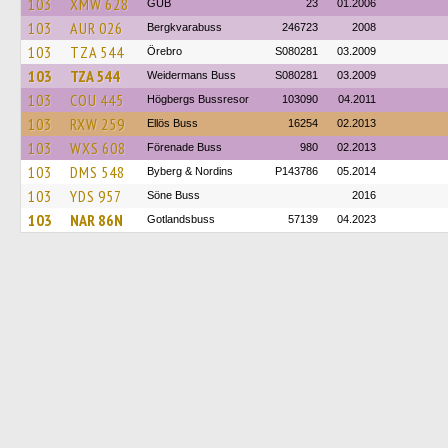
103
XMW 628
GUB
23
01.2006
103
AUR 026
Bergkvarabuss
246723
2008
103
TZA 544
Örebro
S080281
03.2009
103
TZA 544
Weidermans Buss
S080281
03.2009
103
COU 445
Högbergs Bussresor
103090
04.2011
103
RXW 259
Ellös Buss
16254
02.2013
103
WXS 608
Förenade Buss
980
02.2013
103
DMS 548
Byberg & Nordins
P143786
05.2014
103
YDS 957
Söne Buss
2016
103
NAR 86N
Gotlandsbuss
57139
04.2023