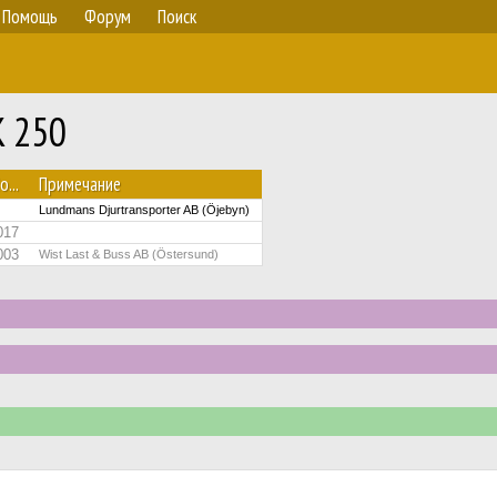
Помощь
Форум
Поиск
K 250
о...
Примечание
Lundmans Djurtransporter AB (Öjebyn)
017
003
Wist Last & Buss AB (Östersund)