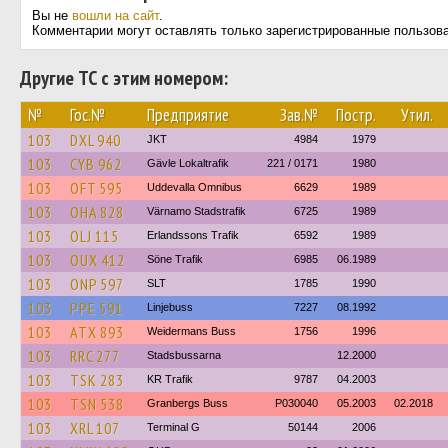
Вы не
вошли на сайт
.
Комментарии могут оставлять только зарегистрированные пользов
Другие ТС с этим номером:
№
Гос.№
Предприятие
Зав.№
Постр.
Утил.
103
DXL 940
JKT
4984
1979
103
CYB 962
Gävle Lokaltrafik
221 / 0171
1980
103
OFT 595
Uddevalla Omnibus
6629
1989
103
OHA 828
Värnamo Stadstrafik
6725
1989
103
OLJ 115
Erlandssons Trafik
6592
1989
103
OUX 412
Söne Trafik
6985
06.1989
103
ONP 597
SLT
1785
1990
103
PPE 591
Linjebuss
7227
08.1992
103
ATX 893
Weidermans Buss
1756
1996
103
RRC 277
Stadsbussarna
12.2000
103
TSK 283
KR Trafik
9787
04.2003
103
TSN 538
Granbergs Buss
P030040
05.2003
02.2018
103
XRL 107
Terminal G
50144
2006