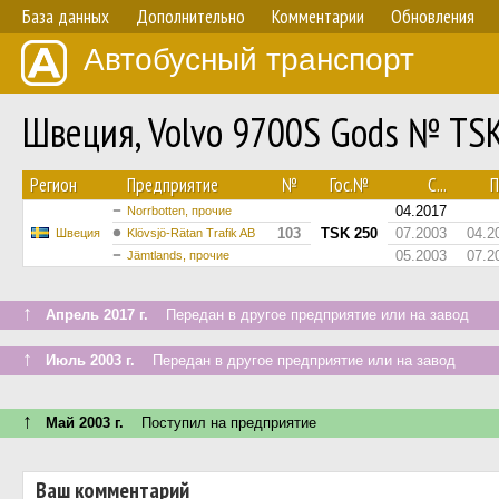
База данных
Дополнительно
Комментарии
Обновления
Автобусный транспорт
Швеция, Volvo 9700S Gods № TS
Регион
Предприятие
№
Гос.№
С...
П
04.2017
Norrbotten, прочие
103
TSK 250
07.2003
04.2
Швеция
Klövsjö-Rätan Trafik AB
05.2003
07.2
Jämtlands, прочие
↑
Апрель 2017 г.
Передан в другое предприятие или на завод
↑
Июль 2003 г.
Передан в другое предприятие или на завод
↑
Май 2003 г.
Поступил на предприятие
Ваш комментарий