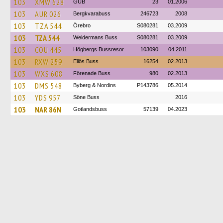
103
XMW 628
GUB
23
01.2006
103
AUR 026
Bergkvarabuss
246723
2008
103
TZA 544
Örebro
S080281
03.2009
103
TZA 544
Weidermans Buss
S080281
03.2009
103
COU 445
Högbergs Bussresor
103090
04.2011
103
RXW 259
Ellös Buss
16254
02.2013
103
WXS 608
Förenade Buss
980
02.2013
103
DMS 548
Byberg & Nordins
P143786
05.2014
103
YDS 957
Söne Buss
2016
103
NAR 86N
Gotlandsbuss
57139
04.2023