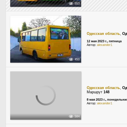
553
Одесская область
,
Од
12 мая 2023 г., пятница
Автор:
alexander1
450
Одесская область
,
Од
Маршрут
148
8 мая 2023 г., понедельни
Автор:
alexander1
584