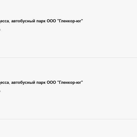
есса
,
автобусный парк ООО "Гленкор-юг"
а
есса
,
автобусный парк ООО "Гленкор-юг"
а