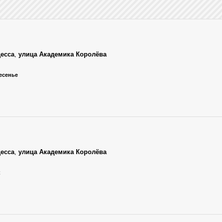
есса
,
улица Академика Королёва
ресенье
есса
,
улица Академика Королёва
к