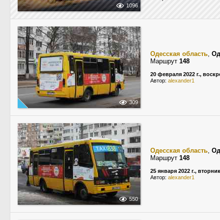
1096
Одесская область
,
Од
Маршрут
148
20 февраля 2022 г., воск
Автор:
alexander1
309
Одесская область
,
Од
Маршрут
148
25 января 2022 г., вторни
Автор:
alexander1
550