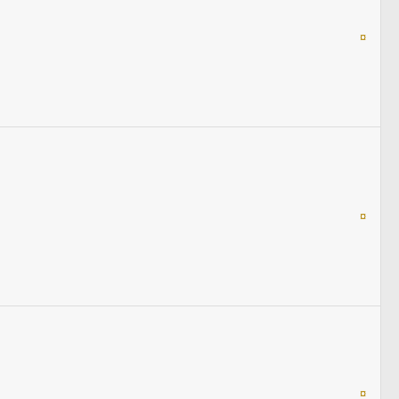
¤
¤
¤