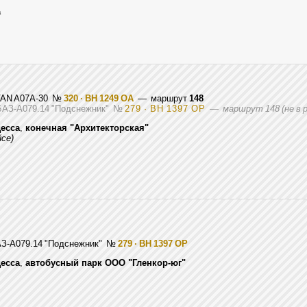
а
-VAN A07A-30
№
320 · BH 1249 OA
— маршрут
148
БАЗ-А079.14 "Подснежник"
№
279 · BH 1397 OP
—
маршрут 148 (не в 
есса
,
конечная "Архитекторская"
йсе)
АЗ-А079.14 "Подснежник"
№
279 · BH 1397 OP
есса
,
автобусный парк ООО "Гленкор-юг"