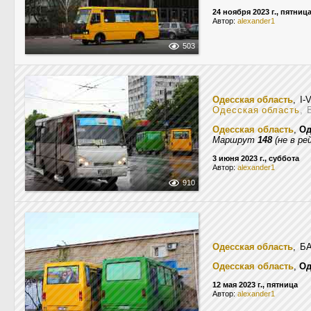
24 ноября 2023 г., пятниц
Автор:
alexander1
503
Одесская область
, I
Одесская область
, 
Одесская область
,
Од
Маршрут
148
(не в ре
3 июня 2023 г., суббота
Автор:
alexander1
910
Одесская область
, Б
Одесская область
,
Од
12 мая 2023 г., пятница
Автор:
alexander1