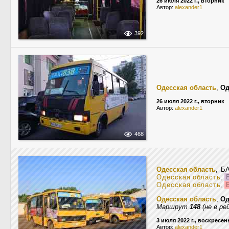
26 июля 2022 г., вторник
Автор:
alexander1
392
Одесская область
,
Од
26 июля 2022 г., вторник
Автор:
alexander1
468
Одесская область
, Б
Одесская область
,
Б
Одесская область
,
Б
Одесская область
,
Од
Маршрут
148
(не в ре
3 июля 2022 г., воскресен
Автор:
alexander1