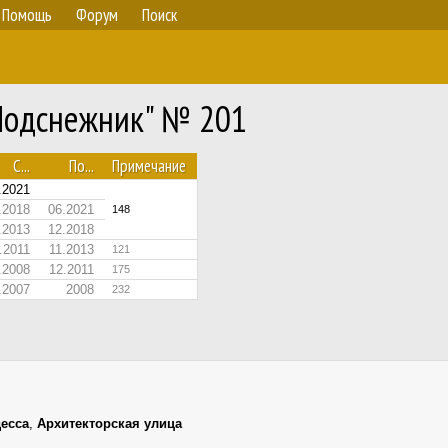
Помощь
Форум
Поиск
"Подснежник" № 201
С...
По...
Примечание
.2021
.2018
06.2021
148
.2013
12.2018
.2011
11.2013
121
.2008
12.2011
175
.2007
2008
232
есса
,
Архитекторская улица