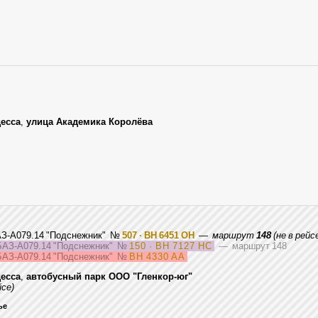
есса
,
улица Академика Королёва
АЗ-А079.14 "Подснежник"
№
507 · BH 6451 OH
—
маршрут
148
(не в рейс
АЗ-А079.14 "Подснежник"
№
150 · BH 7127 HC
— маршрут 148
АЗ-А079.14 "Подснежник"
№
BH 4330 AA
есса
,
автобусный парк ООО "Гленкор-юг"
йсе)
ье