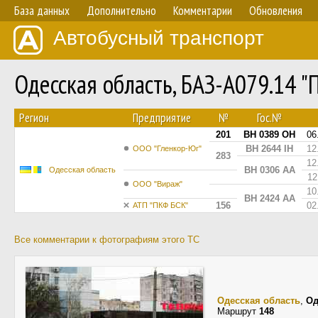
База данных
Дополнительно
Комментарии
Обновления
Автобусный транспорт
Одесская область, БАЗ-А079.14 
Регион
Предприятие
№
Гос.№
201
BH 0389 OH
06
BH 2644 IH
12
ООО "Гленкор-Юг"
283
12
BH 0306 AA
Одесская область
12
ООО "Вираж"
10
BH 2424 AA
156
02
АТП "ПКФ БСК"
Все комментарии к фотографиям этого ТС
Одесская область
,
Од
Маршрут
148