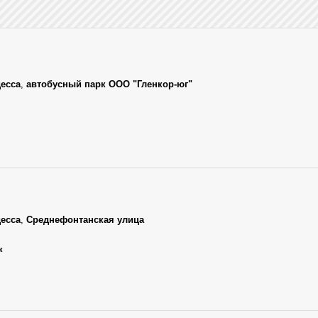
есса
,
автобусный парк ООО "Гленкор-юг"
есса
,
Среднефонтанская улица
к