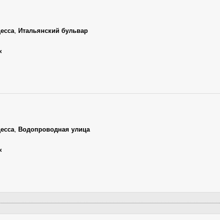
есса
,
Итальянский бульвар
к
есса
,
Водопроводная улица
к