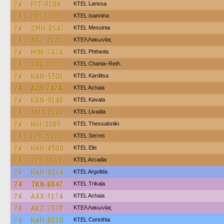
74
PIT-9104
KTEL Larissa
74
INH-1306
KTEL Ioannina
74
ZMH-8547
KTEL Messinia
74
AKZ-2141
ΚΤΕΛ Λακωνίας
74
MIM-7474
ΚΤΕL Phthiotis
74
XNK-8001
KTEL Chania–Reth.
74
KAN-5301
ΚΤΕL Karditsa
74
AZH-7474
KTEL Achaia
74
KBN-9148
KTEL Kavala
74
AMA-8286
KTEL Livadia
74
NIH-2085
KTEL Thessaloniki
74
EPK-5116
KTEL Serres
74
HAH-4300
KTEL Elis
74
YPY-3164
KTEL Arcadia
74
HAH-9274
KTEL Argolida
74
TKN-8847
ΚΤΕL Τrikala
74
AXX-3174
KTEL Achaia
74
AKZ-7370
ΚΤΕΛ Λακωνίας
74
HAH-8810
KTEL Corinthia