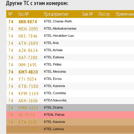
Другие ТС с этим номером:
№
Гос.№
Предприятие
Зав.№
Постр.
Примечан
74
XNX-8874
KTEL Chania–Reth.
74
MEH-2095
KTEL Aitoloakarnanias
74
HKE-7846
KTEL Heraklion–Las.
74
ATH-2689
KTEL Arta
74
AZK-8624
KTEL Achaia
74
XAT-7200
ΚΤΕL Euboea
74
INM-1691
KTEL Pellas
74
KMT-4820
KTEL Messinia
74
YTI-3034
KTEL Evrou
74
KTB-7180
KTEL Kastoria
74
KPM-1169
KTEL Corinthia
74
AKH-2606
ΚΤΕΛ Λακωνίας
74
PMN-1651
KTEL Drama
74
HE-9779
KTEAL Patras
74
KTA-5105
KTEL Kastoria
74
PIZ-7250
KTEL Larissa