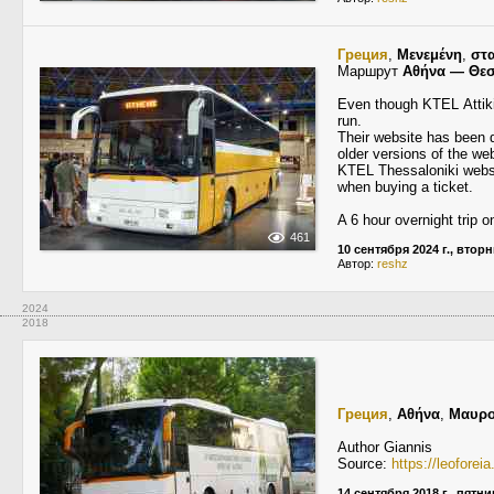
Греция
,
Μενεμένη
,
στ
Маршрут
Αθήνα — Θεσ
Even though KΤΕL Αttiki
run.
Their website has been d
older versions of the web
KTEL Thessaloniki websit
when buying a ticket.
A 6 hour overnight trip o
461
10 сентября 2024 г., втор
Автор:
reshz
2024
2018
Греция
,
Αθήνα
,
Μαυρο
Author Giannis
Source:
https://leofore
14 сентября 2018 г., пятн