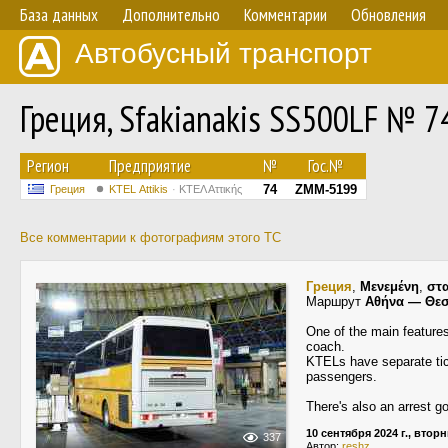
База данных
Дополнительно
Комментарии
Обновления
Автобусный транспорт
Греция, Sfakianakis SS500LF № 7
Регион
Предприятие
№
Гос.№
74
ZMM-5199
Греция
KΤΕL Αttikis
ΚΤΕΛ Αττικής
Все комментарии к фотографиям этого ТС
Греция
,
Μενεμένη
,
στ
Маршрут
Αθήνα — Θεσ
One of the main features 
coach.
KTELs have separate tick
passengers.
There's also an arrest g
10 сентября 2024 г., втор
337
Автор:
reshz