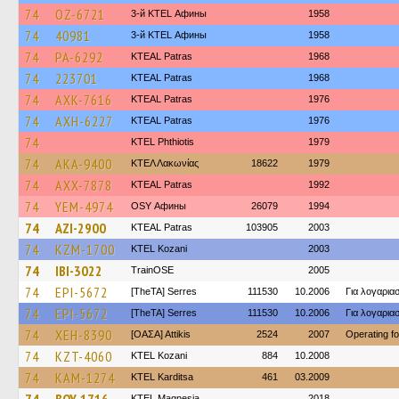
74
OZ-6721
3-й KTEL Афины
1958
74
40981
3-й KTEL Афины
1958
74
PA-6292
KTEAL Patras
1968
74
223701
KTEAL Patras
1968
74
AXK-7616
KTEAL Patras
1976
74
AXH-6227
KTEAL Patras
1976
74
ΚΤΕL Phthiotis
1979
74
AKA-9400
ΚΤΕΛ Λακωνίας
18622
1979
74
AXX-7878
KTEAL Patras
1992
74
YEM-4974
OSY Афины
26079
1994
74
AZI-2900
KTEAL Patras
103905
2003
74
KZM-1700
ΚΤΕL Kozani
2003
74
IBI-3022
TrainΟSE
2005
74
EPI-5672
[TheTA] Serres
111530
10.2006
Για λογαρι
74
EPI-5672
[TheTA] Serres
111530
10.2006
Για λογαρι
74
XEH-8390
[ΟΑΣΑ] Αttikis
2524
2007
Operating f
74
KZT-4060
ΚΤΕL Kozani
884
10.2008
74
KAM-1274
ΚΤΕL Karditsa
461
03.2009
ΚΤΕL Magnesia
2018