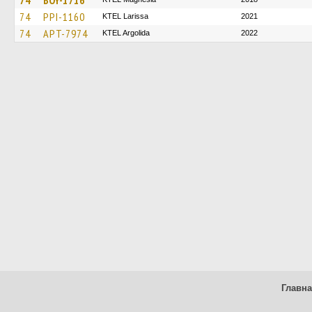
74
BOY-1716
74
PPI-1160
KTEL Larissa
2021
74
APT-7974
KTEL Argolida
2022
Главн