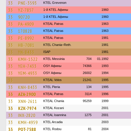
33
PNE-3593
ΚΤΕL Grevenon
33
YZ-7857
1-й KTEL Афины
1960
33
90720
1-й KTEL Афины
1960
33
PA-4909
KTEAL Patras
1963
33
170828
KTEAL Patras
1963
33
PE-8992
KTEAL Patras
1981
33
HB-7081
KTEL Chania–Reth.
1981
33
YN-8433
ISAP
1981
33
KMH-1522
KTEL Messinia
704
01.1992
33
YEH-7433
OSY Афины
74366
1993
33
YEM-4933
OSY Афины
26002
1994
33
KTEAL Volos
21241
1995
33
KNH-8433
KTEL Pieria
134
1995
33
AZA-2900
KTEAL Patras
3114
1996
33
XNN-2611
KTEAL Chania
95259
1999
33
KZK-7974
KTEAL Kozani
2001
33
INX-2820
KTEAL Ioannina
1275
2001
33
KMH-4959
KTEL Arcadia
2003
33
POT-7588
ΚΤΕL Rodou
81
2004