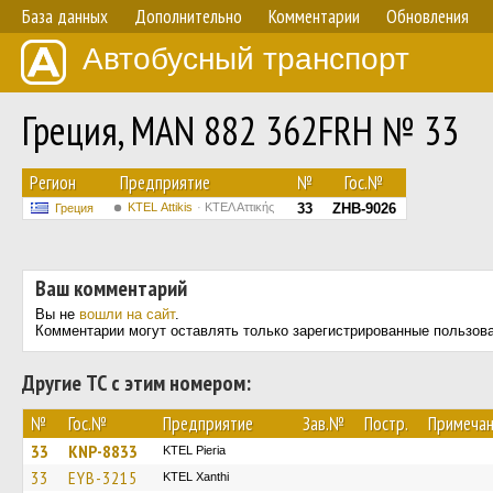
База данных
Дополнительно
Комментарии
Обновления
Автобусный транспорт
Греция, MAN 882 362FRH № 33
Регион
Предприятие
№
Гос.№
KΤΕL Αttikis
ΚΤΕΛ Αττικής
33
ZHB-9026
Греция
Ваш комментарий
Вы не
вошли на сайт
.
Комментарии могут оставлять только зарегистрированные пользов
Другие ТС с этим номером:
№
Гос.№
Предприятие
Зав.№
Постр.
Примеча
33
KNP-8833
KTEL Pieria
33
EYB-3215
KTEL Xanthi