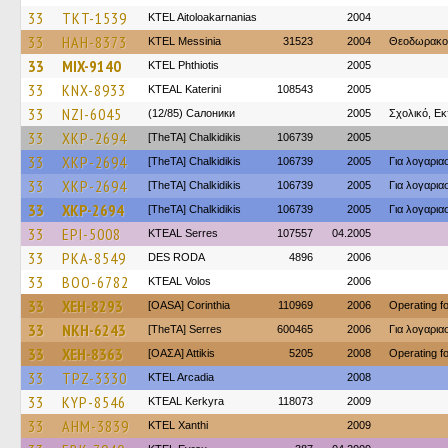
33
TKT-1539
KTEL Aitoloakarnanias
2004
33
HAH-8373
KTEL Messinia
31523
2004
Θεοδωρακο
33
MIX-9140
ΚΤΕL Phthiotis
2005
33
KNX-8933
KTEAL Katerini
108543
2005
33
NZI-6045
(12/85) Салоники
2005
Σχολικό, Εκ
33
XKP-2694
[TheTA] Chalkidikis
106739
2005
33
XKP-2694
[TheTA] Chalkidikis
106739
2005
Για λογαρι
33
XKP-2694
[TheTA] Chalkidikis
106739
2005
Για λογαρι
33
XKP-2694
[TheTA] Chalkidikis
106739
2005
Για λογαρι
33
EPI-5008
KTEAL Serres
107557
04.2005
33
PKA-8549
DES RODA
4896
2006
33
BOO-6782
KTEAL Volos
2006
33
XEH-8293
[OASA] Corinthia
110969
2006
Operating 
33
NKH-6243
[TheTA] Serres
600465
2006
Για λογαρι
33
XEH-8363
[ΟΑΣΑ] Αttikis
5205
2008
Operating 
33
TPZ-3330
KTEL Arcadia
2008
33
KYP-8546
KTEAL Kerkyra
118073
2009
33
AHM-3839
KTEL Xanthi
2009