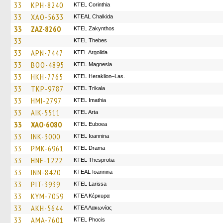
33
KPH-8240
KTEL Corinthia
33
XAO-5633
KTEAL Chalkida
33
ZAZ-8260
KTEL Zakynthos
33
KTEL Thebes
33
APN-7447
KTEL Argolida
33
BOO-4895
ΚΤΕL Magnesia
33
HKH-7765
KTEL Heraklion–Las.
33
TKP-9787
ΚΤΕL Τrikala
33
HMI-2797
KTEL Imathia
33
AIK-5511
KTEL Arta
33
XAO-6080
ΚΤΕL Euboea
33
INK-3000
KTEL Ioannina
33
PMK-6961
KTEL Drama
33
HNE-1222
KTEL Thesprotia
33
INN-8420
KTEAL Ioannina
33
PIT-3939
KTEL Larissa
33
KYM-7059
ΚΤΕΛ Κέρκυρα
33
AKH-5644
ΚΤΕΛ Λακωνίας
33
AMA-7601
ΚΤΕL Phocis