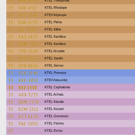
33
HNB-4275
KTEL Thesprotia
33
KOE-6517
KTEL Rhodope
33
KYE-3346
ΚΤΕΛ Κέρκυρα
33
KNB-6733
KTEL Pieria
33
KIE-3303
KTEL Kilkis
33
KAZ-1633
ΚΤΕL Karditsa
33
KAM-5133
ΚΤΕL Karditsa
33
TPE-3145
KTEL Arcadia
33
AHZ-1664
KTEL Xanthi
33
EPN-8650
KTEL Serres
33
PZK-2140
KTEL Preveza
33
AKE-4010
ΚΤΕΛ Λακωνίας
33
KEZ-1530
KTEL Cephalonia
33
AXX-3233
KTEL Achaia
33
KBM-7770
KTEL Kavala
33
KZM-2511
ΚΤΕL Kozani
33
KZT-6170
ΚΤΕL Grevenon
33
PAE-5950
KTEL Florina
33
KTEL Evrou