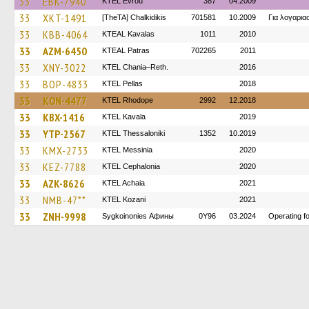
33
EBK-7940
KTEL Evrou
387
04.2009
33
XKT-1491
[TheTA] Chalkidikis
701581
10.2009
Για λογαρι
33
KBB-4064
KTEAL Kavalas
1011
2010
33
AZM-6450
KTEAL Patras
702265
2011
33
XNY-3022
KTEL Chania–Reth.
2016
33
BOP-4833
KTEL Pellas
2018
33
KON-4477
KTEL Rhodope
2992
12.2018
33
KBX-1416
KTEL Kavala
2019
33
YTP-2567
KTEL Thessaloniki
1352
10.2019
33
KMX-2733
KTEL Messinia
2020
33
KEZ-7788
KTEL Cephalonia
2020
33
AZK-8626
KTEL Achaia
2021
33
NMB-47**
ΚΤΕL Kozani
2021
33
ZNH-9998
Sygkoinonies Афины
0Y96
03.2024
Operating 