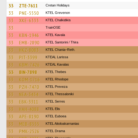
33
ZTE-7611
Cretan Holidays
33
PNE-5550
ΚΤΕL Grevenon
33
XKE-6333
ΚΤΕL Chalkidikis
33
TrainΟSE
33
KBN-1946
KTEL Kavala
33
EMB-2890
KTEL Santorini / Thira
33
HKZ-8083
KTEL Chania–Reth.
33
PIT-3399
KTEAL Larissa
33
KBM-7426
KTEAL Kavalas
33
BIN-7898
KTEL Thebes
33
KOM-1716
KTEL Rhodope
33
PZH-7470
KTEL Preveza
33
NEA-3434
KTEL Thessaloniki
33
EBK-3311
KTEL Serres
33
HAH-4088
KTEL Elis
33
APE-8190
ΚΤΕL Euboea
33
MEB-8555
KTEL Aitoloakarnanias
33
PMK-2526
KTEL Drama