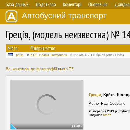
База данных
Додатково
Коментарі
Оновлення
Довідка
Автобусний транспорт
Греція, (модель неизвестна) № 1
Мiсто
Підприємство
Греція
KTEL Chania–Rethymnou
ΚΤΕΛ Χανίων–Ρεθύμνου (Anek Lines)
Всі коментарі до фотографій цього ТЗ
Греція
,
Κρήτη
,
Κίσσα
Author Paul Coupland
28 вересня 2019 р., субот
Надіслав
reshz
406