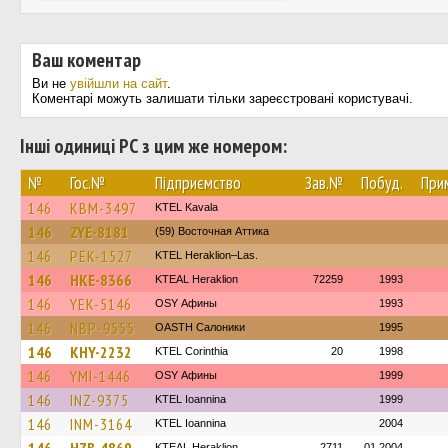
Ваш коментар
Ви не
увійшли на сайт
.
Коментарі можуть залишати тільки зареєстровані користувачі.
Інші одиниці РС з цим же номером:
№
Гос.№
Підприємство
Зав.№
Побуд.
При
146
KBM-3497
KTEL Kavala
146
ZYE-8181
(59) Восточная Аттика
146
PEK-1527
KTEL Heraklion–Las.
146
HKE-8366
KTEAL Heraklion
72259
1993
146
YEK-5146
OSY Афины
1993
146
NBP-9555
OASTH Салоники
1995
146
KHY-2232
KTEL Corinthia
20
1998
146
YMI-1446
OSY Афины
1999
146
INZ-9375
KTEL Ioannina
1999
146
INM-3164
KTEL Ioannina
2004
KTEAL Heraklion
2711
01.2004