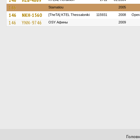
146
HZB-4869
146
Stamatiou
2005
146
NKH-1560
[TheTA] KTEL Thessaloniki
115931
2008
Oper
146
YNN-9746
OSY Афины
2009
Голов