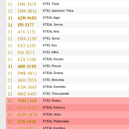
11
EMK-3678
KTEL Tinos
11
EMN-9842
KTEL Santorini / Thira
11
AZM-9680
KTEAL Aigio
11
EPI-5377
KTEAL Serres
11
ATK-5731
KTEAL Arta
11
EMX-1199
KTEL Syros
11
KXZ-6295
KTEL Kos
11
KIH-9171
KTEL Kilkis
11
KZX-1500
KTEAL Kozani
11
AME-5190
ΚΤΕL Phocis
11
PMB-8852
KTEAL Drama
11
AKH-7859
KTEL Messinia
11
KON-5668
KTEAL Komotini
11
NMZ-8497
KTEL Thessaloniki
11
POM-2568
ΚΤΕL Rodou
11
KYH-5669
KTEAL Kerkyra
11
BOM-4838
KTEAL Volos
11
KZN-1848
KTEAL Ptolemaida
11
KAH-3917
KTEAL Karditsa