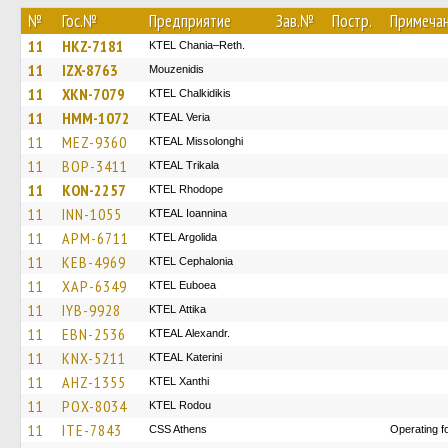
№
Гос.№
Предприятие
Зав.№
Постр.
Примеча
11
HKZ-7181
KTEL Chania–Reth.
11
IZX-8763
Mouzenidis
11
XKN-7079
ΚΤΕL Chalkidikis
11
HMM-1072
KTEAL Veria
11
MEZ-9360
KTEAL Missolonghi
11
BOP-3411
KTEAL Trikala
11
KON-2257
KTEL Rhodope
11
INN-1055
KTEAL Ioannina
11
APM-6711
KTEL Argolida
11
KEB-4969
KTEL Cephalonia
11
XAP-6349
ΚΤΕL Euboea
11
IYB-9928
KΤΕL Αttika
11
EBN-2536
KTEAL Alexandr.
11
KNX-5211
KTEAL Katerini
11
AHZ-1355
KTEL Xanthi
11
POX-8034
ΚΤΕL Rodou
11
ITE-7843
CSS Athens
Operating f