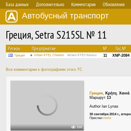
База данных
Дополнительно
Комментарии
Обновления
Автобусный транспорт
Греция, Setra S215SL № 11
Регион
Предприятие
№
Гос.№
Urban KTEL Chanion
Αστικό ΚΤΕΛ Χανίων
11
XNP-2084
Греция
Все комментарии к фотографиям этого ТС
Греция
,
Κρήτη
,
Χανιά
Маршрут
13
Author Ian Lynas
30 сентября 2014 г., втор
Прислал
reshz
566