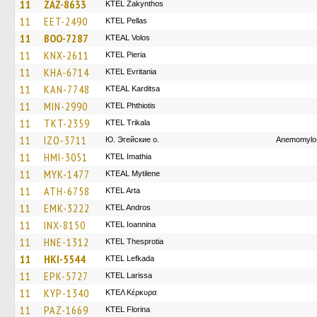
11
ZAZ-8633
KTEL Zakynthos
11
EET-2490
KTEL Pellas
11
BOO-7287
KTEAL Volos
11
KNX-2611
KTEL Pieria
11
KHA-6714
ΚΤΕL Evritania
11
KAN-7748
KTEAL Karditsa
11
MIN-2990
ΚΤΕL Phthiotis
11
TKT-2359
ΚΤΕL Τrikala
11
IZO-3711
Ю. Эгейские о.
Anemomylos
11
HMI-3051
KTEL Imathia
11
MYK-1477
KTEAL Mytilene
11
ATH-6758
KTEL Arta
11
EMK-3222
KTEL Andros
11
INX-8150
KTEL Ioannina
11
HNE-1312
KTEL Thesprotia
11
HKI-5544
KTEL Lefkada
11
EPK-5727
KTEL Larissa
11
KYP-1340
ΚΤΕΛ Κέρκυρα
11
PAZ-1669
KTEL Florina