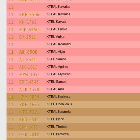
11
KTEAL Kavalas
11
KBE-8306
KTEAL Kavalas
11
KN-1762
KTEL Kavala
11
MIP-6150
KTEAL Lamia
11
BY-2511
KΤΕL Αttika
11
KTEAL Komotini
11
AXI-6500
KTEAL Aigio
11
AT-8341
KTEL Samos
11
AIK-1016
KTEAL Agrinio
11
MYH-3055
KTEAL Mytilene
11
EPK-4343
KTEL Samos
11
ATK-3378
KTEAL Arta
11
KYM-8889
KTEAL Kerkyra
11
XKE-3673
ΚΤΕL Chalkidikis
11
KTZ-5221
KTEAL Kastoria
11
KNT-6511
KTEL Pieria
11
BIM-6635
KTEL Thebes
11
PZK-2810
KTEL Preveza