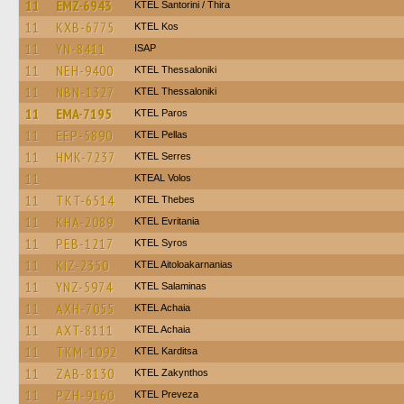
11
EMZ-6943
KTEL Santorini / Thira
11
KXB-6775
KTEL Kos
11
YN-8411
ISAP
11
NEH-9400
KTEL Thessaloniki
11
NBN-1327
KTEL Thessaloniki
11
EMA-7195
KTEL Paros
11
EEP-5890
KTEL Pellas
11
HMK-7237
KTEL Serres
11
KTEAL Volos
11
TKT-6514
KTEL Thebes
11
KHA-2089
ΚΤΕL Evritania
11
PEB-1217
KTEL Syros
11
KIZ-2350
KTEL Aitoloakarnanias
11
YNZ-5974
KTEL Salaminas
11
AXH-7055
KTEL Achaia
11
AXT-8111
KTEL Achaia
11
TKM-1092
ΚΤΕL Karditsa
11
ZAB-8130
KTEL Zakynthos
11
PZH-9160
KTEL Preveza