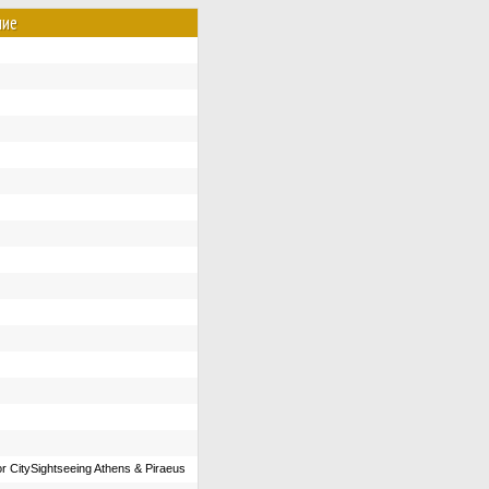
ние
or CitySightseeing Athens & Piraeus