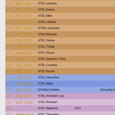
11
INH-6790
KTEL Ioannina
11
PMK-3797
KTEL Drama
11
MEZ-2211
KTEL Kilkis
11
EYA-1661
KTEL Lefkada
11
EEP-1781
KTEAL Giannitsa
11
KYK-2008
ΚΤΕΛ Κέρκυρα
11
PAB-8550
KTEL Florina
11
TKH-6655
ΚΤΕL Τrikala
11
AMA-6403
ΚΤΕL Phocis
11
AB-2271
KTEL Santorini / Thira
11
YZK-7020
KTEL Corinthia
11
KZH-6400
ΚΤΕL Kozani
11
ZAE-8151
KTEL Zakynthos
11
ZMN-8240
KΤΕL Αttika
11
XEH-8211
[OASA] Corinthia
Operating 
11
ZAE-8151
KTEL Heraklion–Las.
11
KOZ-2260
KTEL Rhodope
11
ΚΤΕL Magnesia
1073
11
ZMM-5337
KTEL Zakynthos