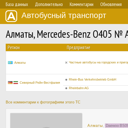
База данных
Дополнительно
Комментарии
Обновления
Автобусный транспорт
Алматы, Mercedes-Benz O405 № 
Регион
Предприятие
Частные автобусы на городских и приг
Алматы
Rhein-Bus Verkehrsbetrieb GmbH
Северный Рейн-Вестфалия
Rheinbahn AG
Все комментарии к фотографиям этого ТС
Алматы
,
Daewoo BS090