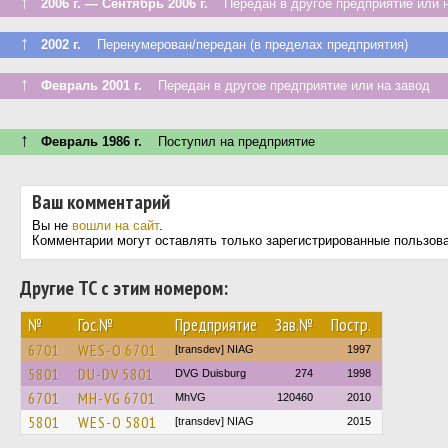
↑
2006 г. — Сентябрь 2006 г.
Передан в другое предприятие или н
↑
2002 г.
Перенумерован/передан (в пределах предприятия)
↑
Февраль 2001 г.
Передан в другое предприятие или на завод
↑
Февраль 1986 г.
Поступил на предприятие
Ваш комментарий
Вы не
вошли на сайт
.
Комментарии могут оставлять только зарегистрированные пользов
Другие ТС с этим номером:
№
Гос.№
Предприятие
Зав.№
Постр.
6701
WES-O 6701
[transdev] NIAG
1997
5801
DU-DV 5801
DVG Duisburg
274
1998
6701
MH-VG 6701
MhVG
120460
2010
5801
WES-O 5801
[transdev] NIAG
2015