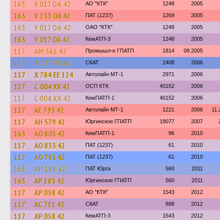
163
У 017 ОА 42
АО "КТК"
1248
2005
163
У 133 ОА 42
ПАТ (1237)
1269
2005
163
У 017 ОА 42
ОАО "КТК"
1248
2005
163
У 017 ОА 42
КемАТП-3
1248
2005
117
АМ 561 42
Промышл-е ГПАТП
1814
08.2005
117
А 027 РВ 42
СКАТ
1408
2006
117
Х 784 ЕЕ 124
Автолайн МТ-1
2971
2006
117
С 004 ХХ 42
ОСП КТК
40152
2006
117
С 004 ХХ 42
КемПАТП-1
40152
2006
117
АЕ 795 42
Автолайн МТ-1
1221
2006
11.
117
АН 579 42
Юргинское ГПАТП
19077
2007
163
АО 803 42
КемПАТП-1
96
2010
117
АО 833 42
ПАТ (1237)
61
2010
117
АО 793 42
ПАТ (1237)
61
2010
163
АР 185 42
ПАТ Юрга
560
2011
163
АР 185 42
Юргинское ГПАТП
560
2011
117
АР 038 42
АО "КТК"
1543
2012
117
АС 711 42
СКАТ
888
2012
117
АР 038 42
КемАТП-3
1543
2012