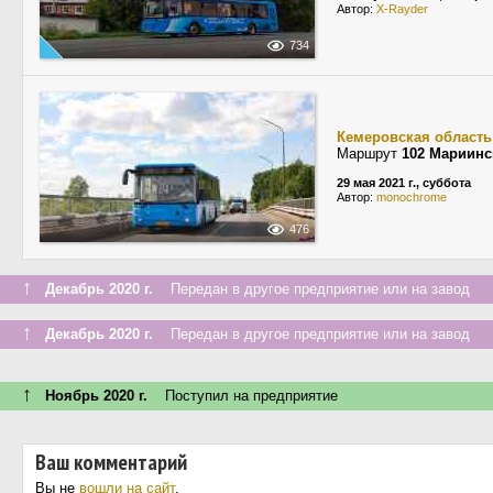
Автор:
X-Rayder
734
Кемеровская область
Маршрут
102 Мариинс
29 мая 2021 г., суббота
Автор:
monochrome
476
↑
Декабрь 2020 г.
Передан в другое предприятие или на завод
↑
Декабрь 2020 г.
Передан в другое предприятие или на завод
↑
Ноябрь 2020 г.
Поступил на предприятие
Ваш комментарий
Вы не
вошли на сайт
.