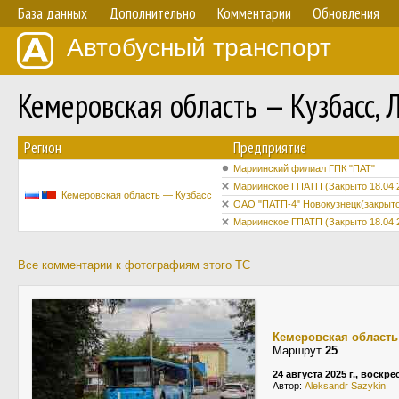
База данных
Дополнительно
Комментарии
Обновления
Автобусный транспорт
Кемеровская область — Кузбасс,
Регион
Предприятие
Мариинский филиал ГПК "ПАТ"
Мариинское ГПАТП (Закрыто 18.04.
Кемеровская область — Кузбасс
ОАО "ПАТП-4" Новокузнецк(закрыто
Мариинское ГПАТП (Закрыто 18.04.
Все комментарии к фотографиям этого ТС
Кемеровская область
Маршрут
25
24 августа 2025 г., воскр
Автор:
Aleksandr Sazykin