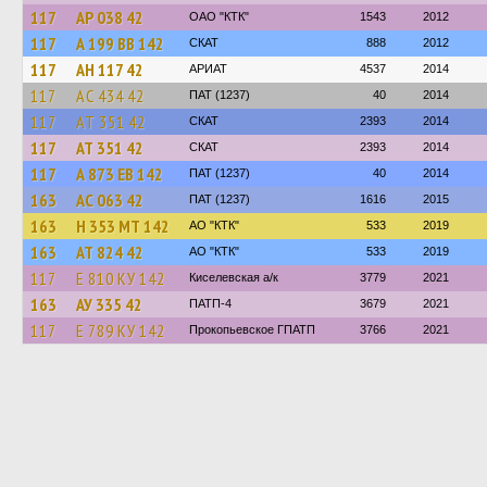
117
АР 038 42
ОАО "КТК"
1543
2012
117
А 199 ВВ 142
СКАТ
888
2012
117
АН 117 42
АРИАТ
4537
2014
117
АС 434 42
ПАТ (1237)
40
2014
117
АТ 351 42
СКАТ
2393
2014
117
АТ 351 42
СКАТ
2393
2014
117
А 873 ЕВ 142
ПАТ (1237)
40
2014
163
АС 063 42
ПАТ (1237)
1616
2015
163
Н 353 МТ 142
АО "КТК"
533
2019
163
АТ 824 42
АО "КТК"
533
2019
117
Е 810 КУ 142
Киселевская а/к
3779
2021
163
АУ 335 42
ПАТП-4
3679
2021
117
Е 789 КУ 142
Прокопьевское ГПАТП
3766
2021