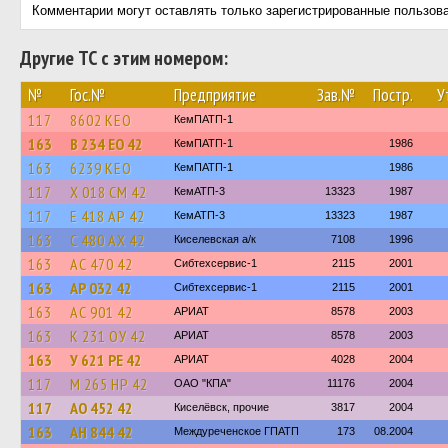
Комментарии могут оставлять только зарегистрированные пользов
Другие ТС с этим номером:
№
Гос.№
Предприятие
Зав.№
Постр.
У
117
8602 КЕО
КемПАТП-1
163
В 234 ЕО 42
КемПАТП-1
1986
163
6239 КЕО
КемПАТП-1
1986
117
Х 018 СМ 42
КемАТП-3
13323
1987
117
Е 418 АР 42
КемАТП-3
13323
1987
163
С 480 АХ 42
Киселевская а/к
7108
1996
163
АС 470 42
Сибтехсервис-1
2115
2001
163
АР 032 42
Сибтехсервис-1
2115
2001
163
АС 901 42
АРИАТ
8578
2003
163
К 231 ОУ 42
АРИАТ
8578
2003
163
У 621 РЕ 42
АРИАТ
4028
2004
117
М 265 НР 42
ОАО "КПА"
11176
2004
117
АО 452 42
Киселёвск, прочие
3817
2004
163
АН 844 42
Междуреченское ГПАТП
173
08.2004