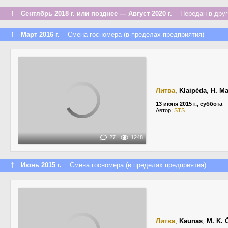
↑
Сентябрь 2018 г. или позднее — Август 2020 г.
Передан в друго
↑
Март 2016 г.
Смена госномера (в пределах предприятия)
Литва
,
Klaipėda
,
H. Ma
13 июня 2015 г., суббота
Автор:
STS
27
1248
↑
Июнь 2015 г.
Смена госномера (в пределах предприятия)
Литва
,
Kaunas
,
M. K. 