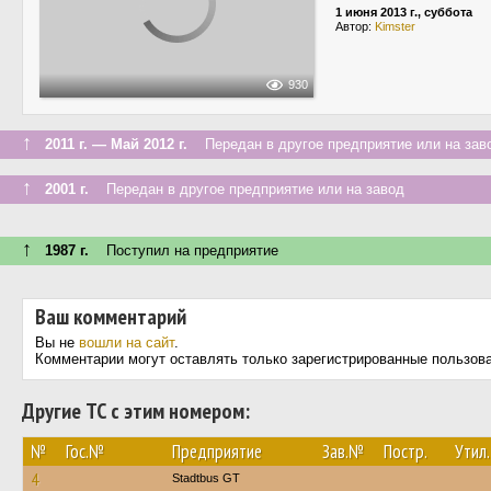
1 июня 2013 г., суббота
Автор:
Kimster
930
↑
2011 г. — Май 2012 г.
Передан в другое предприятие или на зав
↑
2001 г.
Передан в другое предприятие или на завод
↑
1987 г.
Поступил на предприятие
Ваш комментарий
Вы не
вошли на сайт
.
Комментарии могут оставлять только зарегистрированные пользов
Другие ТС с этим номером:
№
Гос.№
Предприятие
Зав.№
Постр.
Утил.
4
Stadtbus GT