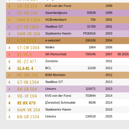
4
VIE-CX 104
KVS von der Forst
1999
4
OE-HD 104
Sauerlandgruss
93638
1999
4
HAM-B 1004
VGBreitenbach
756
2001
4
GT-VB 1004
Stadtbus GT
31783
2001
4
HAM-VK 204
Stadtwerke Hamm
P030016
2003
4
K-EW 1114
e-weinzierl
106106
2004
4
ST-CW 1004
Weilke
1864
2006
4
RS-VK 4
SR Remscheid
700246
2007
08.2025
4
RE-ZZ 477
Zeretzke
2011
4
GLA-BL 4
BCL
11158
2012
4
ME-BM 204
BSM Monheim
2012
4
GT-VB 1304
Stadtbus GT
2013
4
BN-UR 504
Univers
115071
2013
4
VIE-VF 104
KVS von der Forst
703844
2014
4
RE-BX 470
[Zeretzke] Schmudde
8638
2014
4
HAM-VK 204
Stadtwerke Hamm
2019
4
BN-UR 2504
Univers
134518
2025