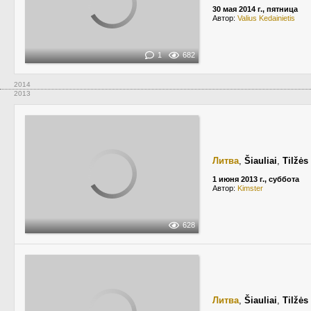
30 мая 2014 г., пятница
Автор:
Valius Kedainietis
1
682
2014
2013
Литва
,
Šiauliai
,
Tilžės
1 июня 2013 г., суббота
Автор:
Kimster
628
Литва
,
Šiauliai
,
Tilžės