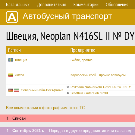
База данных
Дополнительно
Комментарии
Обновления
Автобусный транспорт
Швеция, Neoplan N416SL II № D
Регион
Предприятие
Швеция
Skåne, прочие
Литва
Каунасский край - прочие автобусы
Pollmann Nahverkehr GmbH & Co. KG ✝
Северный Рейн-Вестфалия
Stadtbus Gütersloh GmbH
Все комментарии к фотографиям этого ТС
↑
Списан
↑
Сентябрь 2021 г.
Передан в другое предприятие или на завод