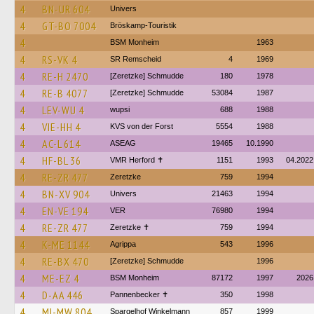
4
BN-UR 604
Univers
4
GT-BO 7004
Bröskamp-Touristik
4
BSM Monheim
1963
4
RS-VK 4
SR Remscheid
4
1969
4
RE-H 2470
[Zeretzke] Schmudde
180
1978
4
RE-B 4077
[Zeretzke] Schmudde
53084
1987
4
LEV-WU 4
wupsi
688
1988
4
VIE-HH 4
KVS von der Forst
5554
1988
4
AC-L 614
ASEAG
19465
10.1990
4
HF-BL 36
VMR Herford ✝
1151
1993
04.2022
4
RE-ZR 477
Zeretzke
759
1994
4
BN-XV 904
Univers
21463
1994
4
EN-VE 194
VER
76980
1994
4
RE-ZR 477
Zeretzke ✝
759
1994
4
K-ME 1144
Agrippa
543
1996
4
RE-BX 470
[Zeretzke] Schmudde
1996
4
ME-EZ 4
BSM Monheim
87172
1997
2026
4
D-AA 446
Pannenbecker ✝︎
350
1998
4
MI-MW 804
Spargelhof Winkelmann
857
1999