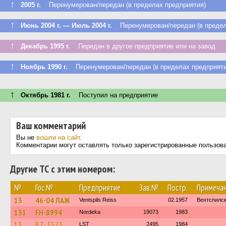
↑
2005 г.
Перенумерован/передан (в пределах предприятия)
↑
Июнь 2004 г. — Июль 2004 г.
Перенумерован/передан (в предел
↑
Декабрь 1995 г.
Передан в другое предприятие или на завод
↑
Ноябрь 1990 г.
Перенумерован/передан (в пределах предприяти
↑
Октябрь 1981 г.
Поступил на предприятие
Ваш комментарий
Вы не
вошли на сайт
.
Комментарии могут оставлять только зарегистрированные пользов
Другие ТС с этим номером:
№
Гос.№
Предприятие
Зав.№
Постр.
Примеча
13
46-04 ЛАЖ
Ventspils Reiss
02.1957
Вентспилск
131
FH-8994
Nordeka
19073
1983
13
BZ-3523
LST
2495
1984