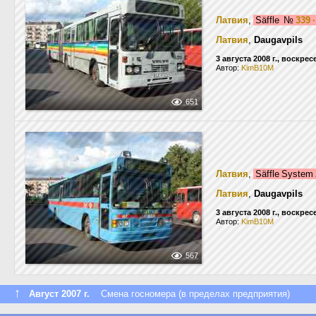
Латвия
,
Säffle
№
339 
Латвия
,
Daugavpils
3 августа 2008 г., воскре
Автор:
KimB10M
651
Латвия
,
Säffle System
Латвия
,
Daugavpils
3 августа 2008 г., воскре
Автор:
KimB10M
567
↑
Август 2007 г.
Смена госномера (в пределах предприятия)