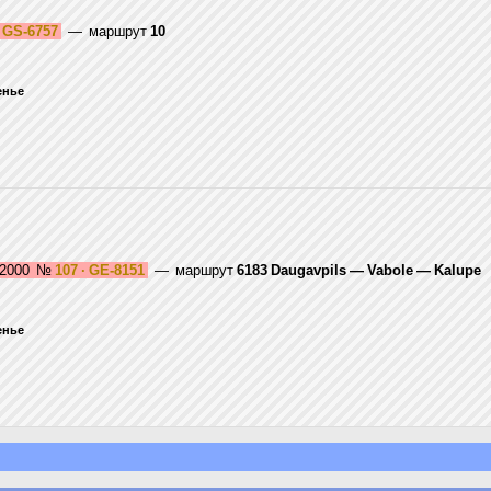
· GS-6757
— маршрут
10
сенье
 2000
№
107 · GE-8151
— маршрут
6183 Daugavpils — Vabole — Kalupe
сенье