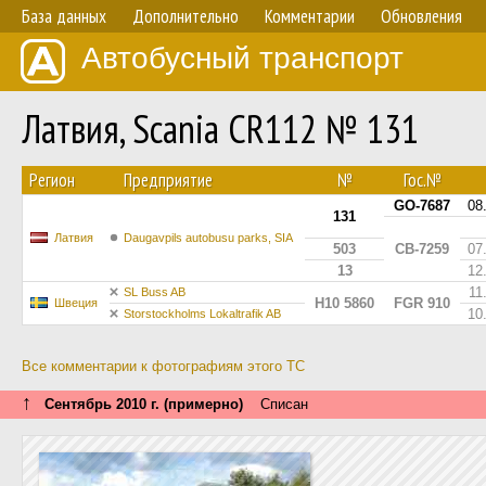
База данных
Дополнительно
Комментарии
Обновления
Автобусный транспорт
Латвия, Scania CR112 № 131
Регион
Предприятие
№
Гос.№
GO-7687
08
131
Латвия
Daugavpils autobusu parks, SIA
503
CB-7259
07
13
12
11
SL Buss AB
H10 5860
FGR 910
Швеция
10
Storstockholms Lokaltrafik AB
Все комментарии к фотографиям этого ТС
↑
Сентябрь 2010 г. (примерно)
Списан