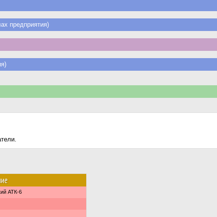
ах предприятия)
я)
атели.
ние
ий АТК-6