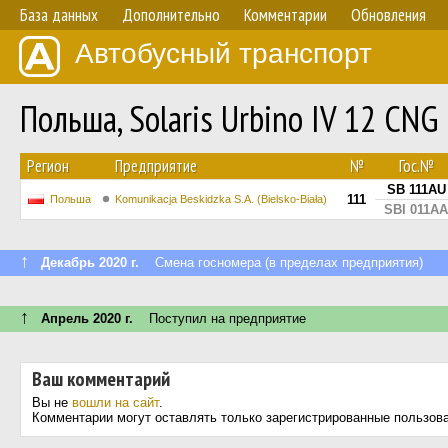
База данных
Дополнительно
Комментарии
Обновления
Автобусный транспорт
Польша, Solaris Urbino IV 12 CN
Регион
Предприятие
№
Гос.№
SB 111AU
111
Польша
Komunikacja Beskidzka S.A. (Bielsko-Biała)
SBI 011AA
↑
Декабрь 2020 г.
Смена госномера (в пределах предприятия)
↑
Апрель 2020 г.
Поступил на предприятие
Ваш комментарий
Вы не
вошли на сайт
.
Комментарии могут оставлять только зарегистрированные пользов