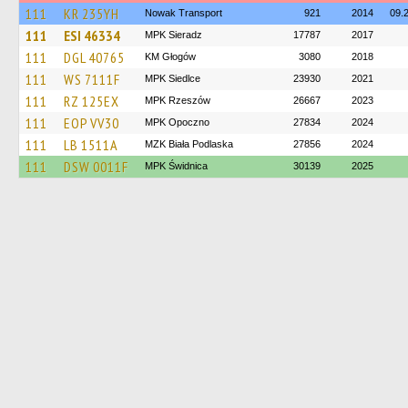
111
KR 235YH
Nowak Transport
921
2014
09.
111
ESI 46334
MPK Sieradz
17787
2017
111
DGL 40765
KM Głogów
3080
2018
111
WS 7111F
MPK Siedlce
23930
2021
111
RZ 125EX
MPK Rzeszów
26667
2023
111
EOP VV30
MPK Opoczno
27834
2024
111
LB 1511A
MZK Biała Podlaska
27856
2024
111
DSW 0011F
MPK Świdnica
30139
2025