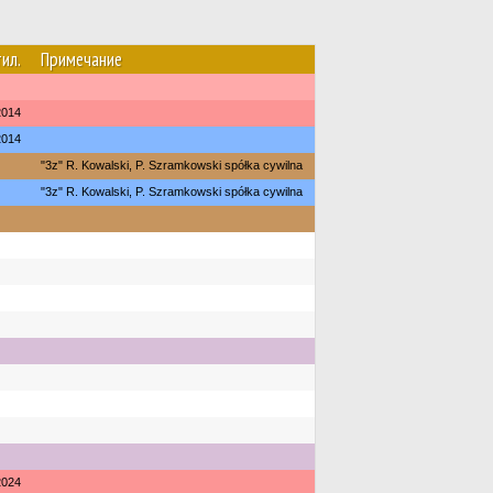
ил.
Примечание
2014
2014
"3z" R. Kowalski, P. Szramkowski spółka cywilna
"3z" R. Kowalski, P. Szramkowski spółka cywilna
2024