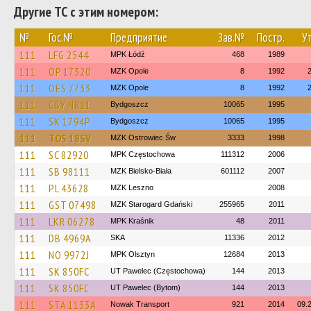
Другие ТС с этим номером:
№
Гос.№
Предприятие
Зав.№
Постр.
Ут
111
LFG 2544
MPK Łódź
468
1989
111
OP 17320
MZK Opole
8
1992
111
OES 7733
MZK Opole
8
1992
111
CBY NR11
Bydgoszcz
10065
1995
111
SK 1794P
Bydgoszcz
10065
1995
111
TOS 18SV
MZK Ostrowiec Św
3333
1998
111
SC 82920
MPK Częstochowa
111312
2006
111
SB 98111
MZK Bielsko-Biała
601112
2007
111
PL 43628
MZK Leszno
2008
111
GST 07498
MZK Starogard Gdański
255965
2011
111
LKR 06278
MPK Kraśnik
48
2011
111
DB 4969A
SKA
11336
2012
111
NO 9972J
MPK Olsztyn
12684
2013
111
SK 850FC
UT Pawelec (Częstochowa)
144
2013
111
SK 850FC
UT Pawelec (Bytom)
144
2013
111
STA 1133A
Nowak Transport
921
2014
09.