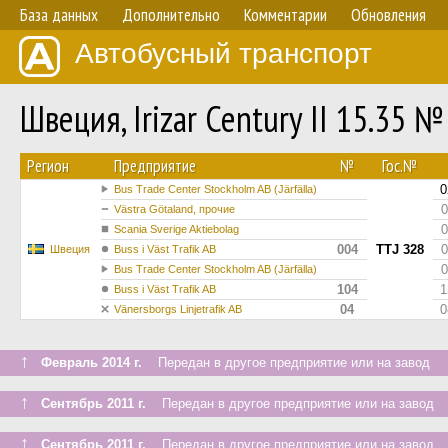
База данных
Дополнительно
Комментарии
Обновления
Автобусный транспорт
Швеция, Irizar Century II 15.35 №
Регион
Предприятие
№
Гос.№
0
Bus Trade Center Stockholm AB (Järfälla)
0
Västra Götaland, прочие
0
Scania Sverige Aktiebolag
004
TTJ 328
0
Швеция
Buss i Väst Trafik AB
0
Bus Trade Center Stockholm AB (Järfälla)
104
1
Buss i Väst Trafik AB
04
0
Vänersborgs Linjetrafik AB
↑
Февраль 2014 г.
Передан в другое предприятие или на завод
↑
Сентябрь 2011 г.
Передан в другое предприятие или на завод
↑
Сентябрь 2011 г.
Передан в другое предприятие или на завод