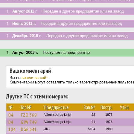
↑
Август 2011 г.
Передан в другое предприятие или на завод
↑
Июнь 2011 г.
Передан в другое предприятие или на завод
↑
Декабрь 2010 г.
Передан в другое предприятие или на завод
↑
Август 2003 г.
Поступил на предприятие
Ваш комментарий
Вы не
вошли на сайт
.
Комментарии могут оставлять только зарегистрированные пользов
Другие ТС с этим номером:
№
Гос.№
Предприятие
Зав.№
Постр.
Утил.
04
FZO 569
Vänersborgs Linje
22
1978
04
GJW 749
Vänersborgs Linje
21
1978
104
DGE 641
JKT
5104
1980