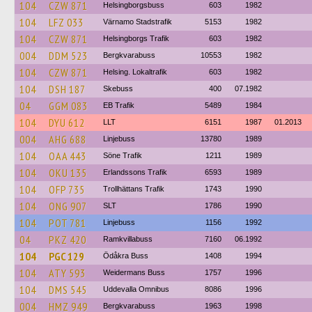
104
CZW 871
Helsingborgsbuss
603
1982
104
LFZ 033
Värnamo Stadstrafik
5153
1982
104
CZW 871
Helsingborgs Trafik
603
1982
004
DDM 523
Bergkvarabuss
10553
1982
104
CZW 871
Helsing. Lokaltrafik
603
1982
104
DSH 187
Skebuss
400
07.1982
04
GGM 083
EB Trafik
5489
1984
104
DYU 612
LLT
6151
1987
01.2013
004
AHG 688
Linjebuss
13780
1989
104
OAA 443
Söne Trafik
1211
1989
104
OKU 135
Erlandssons Trafik
6593
1989
104
OFP 735
Trollhättans Trafik
1743
1990
104
ONG 907
SLT
1786
1990
104
POT 781
Linjebuss
1156
1992
04
PKZ 420
Ramkvillabuss
7160
06.1992
104
PGC 129
Ödåkra Buss
1408
1994
104
ATY 593
Weidermans Buss
1757
1996
104
DMS 545
Uddevalla Omnibus
8086
1996
004
HMZ 949
Bergkvarabuss
1963
1998