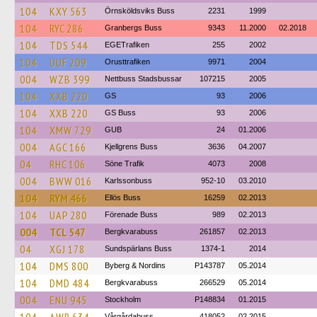
104
KXY 563
Örnsköldsviks Buss
2231
1999
104
RYC 286
Granbergs Buss
9343
11.2000
02.2018
104
TDS 544
EGETrafiken
255
2002
104
UUF 209
Orusttrafiken
9971
2004
004
WZB 399
Nettbuss Stadsbussar
107215
2005
104
XXB 220
GS
93
2006
104
XXB 220
GS Buss
93
2006
104
XMW 729
GUB
24
01.2006
004
AGC 166
Kjellgrens Buss
3636
04.2007
04
RHC 106
Söne Trafik
4073
2008
004
BWW 016
Karlssonbuss
952-10
03.2010
104
RYM 466
Ellös Buss
16259
02.2013
104
UAP 280
Förenade Buss
989
02.2013
004
TCL 547
Bergkvarabuss
261857
02.2013
04
XGJ 178
Sundspärlans Buss
1374-1
2014
104
DMS 800
Byberg & Nordins
P143787
05.2014
104
DMD 484
Bergkvarabuss
266529
05.2014
004
ENU 945
Stockholm
P148834
01.2015
Vårgårdabuss
418052
02.2015