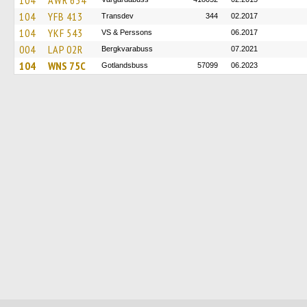
104
AWR 634
104
YFB 413
Transdev
344
02.2017
104
YKF 543
VS & Perssons
06.2017
004
LAP 02R
Bergkvarabuss
07.2021
104
WNS 75C
Gotlandsbuss
57099
06.2023