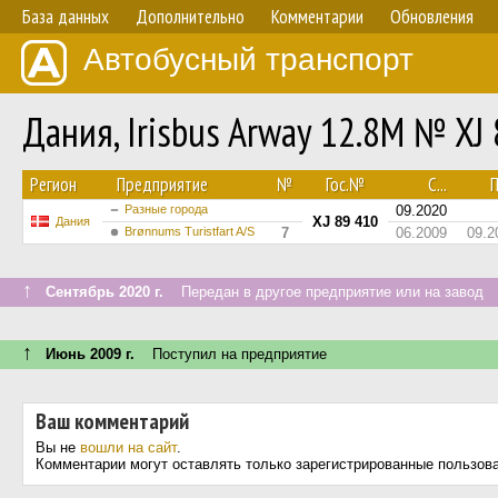
База данных
Дополнительно
Комментарии
Обновления
Автобусный транспорт
Дания, Irisbus Arway 12.8M № XJ
Регион
Предприятие
№
Гос.№
С...
П
Разные города
09.2020
XJ 89 410
Дания
Brønnums Turistfart A/S
7
06.2009
09.2
↑
Сентябрь 2020 г.
Передан в другое предприятие или на завод
↑
Июнь 2009 г.
Поступил на предприятие
Ваш комментарий
Вы не
вошли на сайт
.
Комментарии могут оставлять только зарегистрированные пользов