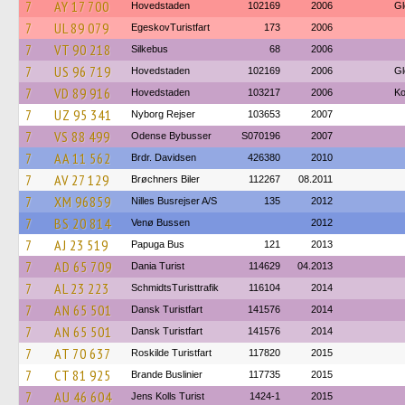
7
AY 17 700
Hovedstaden
102169
2006
Gl
7
UL 89 079
EgeskovTuristfart
173
2006
7
VT 90 218
Silkebus
68
2006
7
US 96 719
Hovedstaden
102169
2006
Gl
7
VD 89 916
Hovedstaden
103217
2006
Ko
7
UZ 95 341
Nyborg Rejser
103653
2007
7
VS 88 499
Odense Bybusser
S070196
2007
7
AA 11 562
Brdr. Davidsen
426380
2010
7
AV 27 129
Brøchners Biler
112267
08.2011
7
XM 96859
Nilles Busrejser A/S
135
2012
7
BS 20 814
Venø Bussen
2012
7
AJ 23 519
Papuga Bus
121
2013
7
AD 65 709
Dania Turist
114629
04.2013
7
AL 23 223
SchmidtsTuristtrafik
116104
2014
7
AN 65 501
Dansk Turistfart
141576
2014
7
AN 65 501
Dansk Turistfart
141576
2014
7
AT 70 637
Roskilde Turistfart
117820
2015
7
CT 81 925
Brande Buslinier
117735
2015
7
AU 46 604
Jens Kolls Turist
1424-1
2015