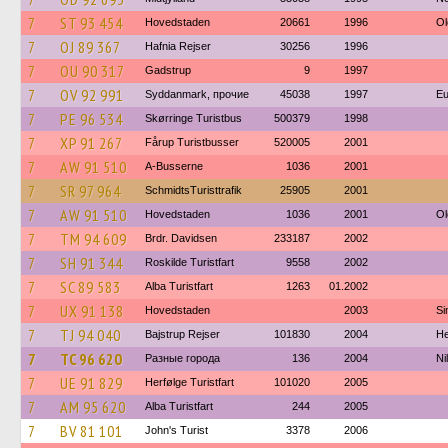
7
ST 93 454
Hovedstaden
20661
1996
Ol
7
OJ 89 367
Hafnia Rejser
30256
1996
7
OU 90 317
Gadstrup
9
1997
7
OV 92 991
Syddanmark, прочие
45038
1997
Eu
7
PE 96 534
Skørringe Turistbus
500379
1998
7
XP 91 267
Fårup Turistbusser
520005
2001
7
AW 91 510
A-Busserne
1036
2001
7
SR 97 964
SchmidtsTuristtrafik
25905
2001
7
AW 91 510
Hovedstaden
1036
2001
Ol
7
TM 94 609
Brdr. Davidsen
233187
2002
7
SH 91 344
Roskilde Turistfart
9558
2002
7
SC 89 583
Alba Turistfart
1263
01.2002
7
UX 91 138
Hovedstaden
2003
Si
7
TJ 94 040
Bajstrup Rejser
101830
2004
He
7
TC 96 620
Разные города
136
2004
Ni
7
UE 91 829
Herfølge Turistfart
101020
2005
7
AM 95 620
Alba Turistfart
244
2005
7
BV 81 101
John's Turist
3378
2006