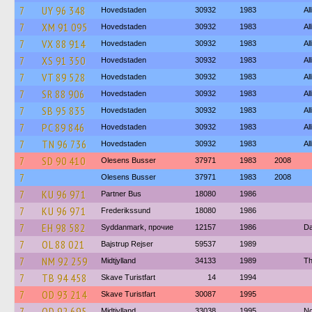
7
UY 96 348
Hovedstaden
30932
1983
Al
7
XM 91 095
Hovedstaden
30932
1983
Al
7
VX 88 914
Hovedstaden
30932
1983
Al
7
XS 91 350
Hovedstaden
30932
1983
Al
7
VT 89 528
Hovedstaden
30932
1983
Al
7
SR 88 906
Hovedstaden
30932
1983
Al
7
SB 95 835
Hovedstaden
30932
1983
Al
7
PC 89 846
Hovedstaden
30932
1983
Al
7
TN 96 736
Hovedstaden
30932
1983
Al
7
SD 90 410
Olesens Busser
37971
1983
2008
7
Olesens Busser
37971
1983
2008
7
KU 96 971
Partner Bus
18080
1986
7
KU 96 971
Frederikssund
18080
1986
7
EH 98 582
Syddanmark, прочие
12157
1986
Da
7
OL 88 021
Bajstrup Rejser
59537
1989
7
NM 92 259
Midtjylland
34133
1989
Th
7
TB 94 458
Skave Turistfart
14
1994
7
OD 93 214
Skave Turistfart
30087
1995
7
OD 92 695
Midtjylland
33038
1995
No