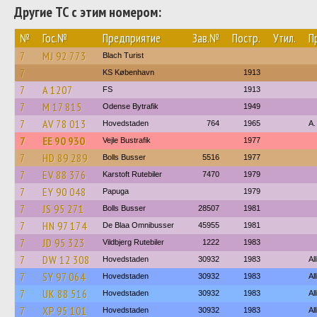
Другие ТС с этим номером:
№
Гос.№
Предприятие
Зав.№
Постр.
Утил.
П
7
MJ 92 773
Blach Turist
7
KS København
1913
7
A 1207
FS
1913
7
M 17 815
Odense Bytrafik
1949
7
AV 78 013
Hovedstaden
764
1965
A.
7
EE 90 930
Vejle Bustrafik
1977
7
HD 89 289
Bolls Busser
5516
1977
7
EV 88 376
Karstoft Rutebiler
7470
1979
7
EY 90 048
Papuga
1979
7
JS 95 271
Bolls Busser
28507
1981
7
HN 97 174
De Blaa Omnibusser
45955
1981
7
JD 95 323
Vildbjerg Rutebiler
1222
1983
7
DW 12 308
Hovedstaden
30932
1983
Al
7
SY 97 064
Hovedstaden
30932
1983
Al
7
UK 88 516
Hovedstaden
30932
1983
Al
7
XP 95 101
Hovedstaden
30932
1983
Al