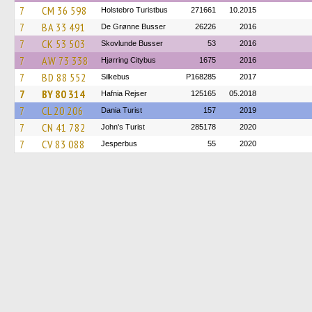
7
CM 36 598
Holstebro Turistbus
271661
10.2015
7
BA 33 491
De Grønne Busser
26226
2016
7
CK 53 503
Skovlunde Busser
53
2016
7
AW 73 338
Hjørring Citybus
1675
2016
7
BD 88 552
Silkebus
P168285
2017
7
BY 80 314
Hafnia Rejser
125165
05.2018
7
CL 20 206
Dania Turist
157
2019
7
CN 41 782
John's Turist
285178
2020
7
CV 83 088
Jesperbus
55
2020