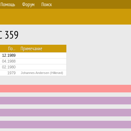
Помощь
Форум
Поиск
C 359
По...
Примечание
12.1989
04.1988
02.1980
1979
Johannes Andersen (Hillerød)