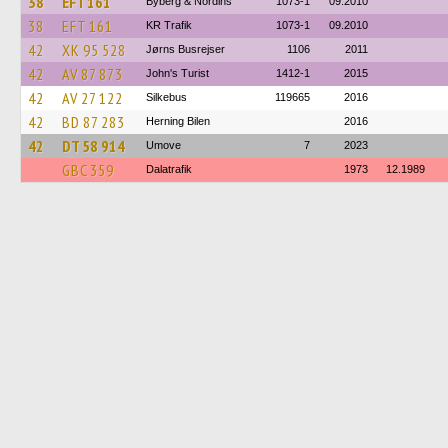
38
EFT 161
Byberg & Nordins
1073-1
09.2010
38
EFT 161
KR Trafik
1073-1
09.2010
42
XK 95 528
Jørns Busrejser
1106
2011
42
AV 87 873
John's Turist
1412-1
2015
42
AV 27 122
Silkebus
119665
2016
42
BD 87 283
Herning Bilen
2016
42
DT 58 914
Umove
7
2023
GBC 359
Dalatrafik
1973
12.1989