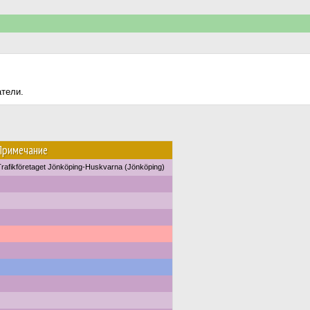
атели.
Примечание
Trafikföretaget Jönköping-Huskvarna (Jönköping)