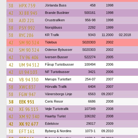
38
HPX 759
Jörlanda Buss
458
1998
42
XJ 88 945
Brande Buslinier
500161
1998
38
AJD 221
Orusttrafiken
956-98
1998
38
PSY 992
Norsjöbuss
2292
1999
38
RYC 286
KR Trafik
9343
11.2000
02.2018
42
SM 90 324
Tidebus
S020303
2002
42
SM 90 324
Odense Bybusser
S020303
2002
42
TV 96 406
Iversen Busser
522274
2005
42
UM 94 512
Fårup Turistbusser
100494
2006
42
UJ 94 103
NF Turistbusser
3421
2006
42
VB 94 330
Mørups Turistfart
254-07
2007
38
XWC 837
Hörvalls Trafik
6404
2007
38
FGW 947
Vänersborgs Linje
6563
09.2007
38
EEK 951
Ceris Resor
6686
2008
42
XE 96 115
Vejle Turisttrafik
107349
2008
42
XM 92 340
Haarby Turist
106192
2008
42
XK 92 677
Edelskov
29017
2009
38
EFT 161
Byberg & Nordins
1073-1
09.2010