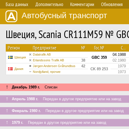
База данных
Дополнительно
Комментарии
Обновления
Автобусный транспорт
Швеция, Scania CR111M59 № GB
Регион
Предприятие
№
Гос.№
С...
04.1988
Dalatrafik AB
GBC 359
Швеция
38
02.1980
Erlandssons Trafik AB
42
1979
Jørgen Andersen Gråhundbus
CK 89 253
Дания
1973
Nordjylland, прочие
↑
Декабрь 1989 г.
Списан
↑
Апрель 1988 г.
Передан в другое предприятие или на завод
↑
Февраль 1980 г.
Передан в другое предприятие или на завод
↑
1979 г.
Передан в другое предприятие или на завод