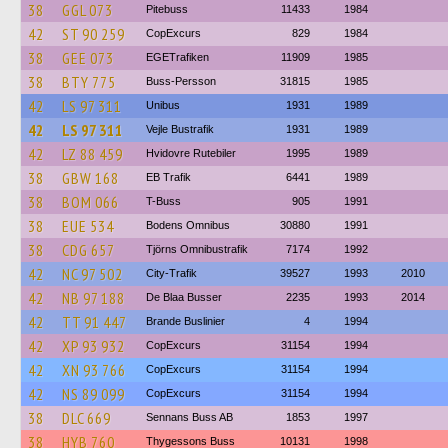
38
GGL 073
Pitebuss
11433
1984
42
ST 90 259
CopExcurs
829
1984
38
GEE 073
EGETrafiken
11909
1985
38
BTY 775
Buss-Persson
31815
1985
42
LS 97 311
Unibus
1931
1989
42
LS 97 311
Vejle Bustrafik
1931
1989
42
LZ 88 459
Hvidovre Rutebiler
1995
1989
38
GBW 168
EB Trafik
6441
1989
38
BOM 066
T-Buss
905
1991
38
EUE 534
Bodens Omnibus
30880
1991
38
CDG 657
Tjörns Omnibustrafik
7174
1992
42
NC 97 502
City-Trafik
39527
1993
2010
42
NB 97 188
De Blaa Busser
2235
1993
2014
42
TT 91 447
Brande Buslinier
4
1994
42
XP 93 932
CopExcurs
31154
1994
42
XN 93 766
CopExcurs
31154
1994
42
NS 89 099
CopExcurs
31154
1994
38
DLC 669
Sennans Buss AB
1853
1997
38
HYB 760
Thygessons Buss
10131
1998