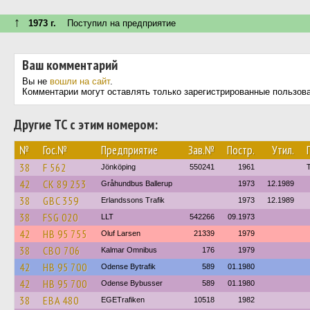
↑
1973 г.
Поступил на предприятие
Ваш комментарий
Вы не
вошли на сайт
.
Комментарии могут оставлять только зарегистрированные пользов
Другие ТС с этим номером:
№
Гос.№
Предприятие
Зав.№
Постр.
Утил.
38
F 562
Jönköping
550241
1961
42
CK 89 253
Gråhundbus Ballerup
1973
12.1989
38
GBC 359
Erlandssons Trafik
1973
12.1989
38
FSG 020
LLT
542266
09.1973
42
HB 95 755
Oluf Larsen
21339
1979
38
CBO 706
Kalmar Omnibus
176
1979
42
HB 95 700
Odense Bytrafik
589
01.1980
42
HB 95 700
Odense Bybusser
589
01.1980
38
EBA 480
EGETrafiken
10518
1982