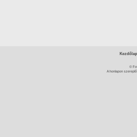
Kezdőla
© Fo
A honlapon szereplő 