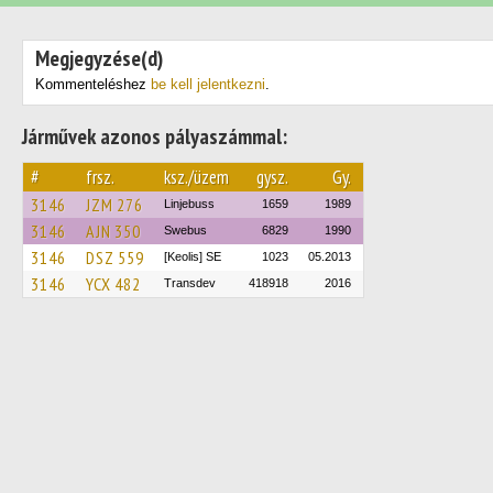
Megjegyzése(d)
Kommenteléshez
be kell jelentkezni
.
Járművek azonos pályaszámmal:
#
frsz.
ksz./üzem
gysz.
Gy.
3146
JZM 276
Linjebuss
1659
1989
3146
AJN 350
Swebus
6829
1990
3146
DSZ 559
[Keolis] SE
1023
05.2013
3146
YCX 482
Transdev
418918
2016