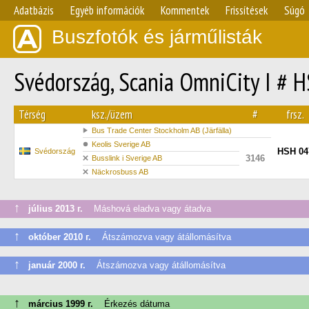
Adatbázis
Egyéb információk
Kommentek
Frissítések
Súgó
Buszfotók és járműlisták
Svédország, Scania OmniCity I # 
Térség
ksz./üzem
#
frsz.
Bus Trade Center Stockholm AB (Järfälla)
Keolis Sverige AB
HSH 04
Svédország
3146
Busslink i Sverige AB
Näckrosbuss AB
↑
július 2013 г.
Máshová eladva vagy átadva
↑
október 2010 г.
Átszámozva vagy átállomásítva
↑
január 2000 г.
Átszámozva vagy átállomásítva
↑
március 1999 г.
Érkezés dátuma