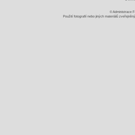
© Administrace F
Použití fotografií nebo jiných materiálů zveřejně