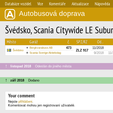
Databáze vozidel
Více
Komentáře
Aktualizace
Nápověda
Autobusová doprava
Švédsko, Scania Citywide LE Subur
Město
Garáž
č.
SPZ/RZ
Od...
473
11/2018
Bergkvarabuss AB
ZLZ 917
Švédsko
9/2018
11
Scania Sverige Aktiebolag
↑
listopad 2018
Odeslán do jiného města
↑
září 2018
Dodano
Your comment
Nejste
přihlášeni
.
Komentovat mohou jen registrovaní uživatelé.