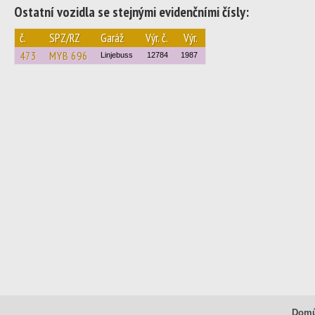
Ostatní vozidla se stejnými evidenčními čísly:
č.
SPZ/RZ
Garáž
Výr. č.
Výr.
473
MYB 696
Linjebuss
12784
1987
Dom