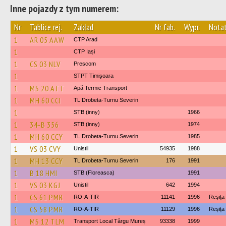
Inne pojazdy z tym numerem:
Nr
Tablice rej.
Zakład
Nr fab.
Wypr.
Nota
1
AR 05 AAW
CTP Arad
1
CTP Iași
1
CS 03 NLV
Prescom
1
STPT Timișoara
1
MS 20 ATT
Apă Termic Transport
1
MH 60 CCI
TL Drobeta-Turnu Severin
1
STB (inny)
1966
1
34-B 356
STB (inny)
1974
1
MH 60 CCY
TL Drobeta-Turnu Severin
1985
1
VS 03 CVY
Unistil
54935
1988
1
MH 13 CCY
TL Drobeta-Turnu Severin
176
1991
1
B 18 HMI
STB (Floreasca)
1991
1
VS 03 KGJ
Unistil
642
1994
1
CS 61 PMR
RO-A-TIR
11141
1996
Reșița
1
CS 58 PMR
RO-A-TIR
11129
1996
Reșița
1
MS 12 TLM
Transport Local Târgu Mureș
93338
1999