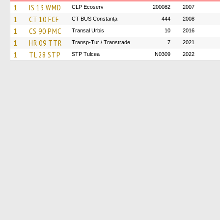
1
IS 13 WMD
CLP Ecoserv
200082
2007
1
CT 10 FCF
CT BUS Constanţa
444
2008
1
CS 90 PMC
Transal Urbis
10
2016
1
HR 09 TTR
Transp-Tur / Transtrade
7
2021
1
TL 28 STP
STP Tulcea
N0309
2022