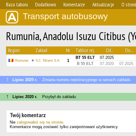
Baza taboru
Dodatkowo
Komentarze
Aktualizacje
O stron
Transport autobusowy
Rumunia, Anadolu Isuzu Citibus (Y
Region
Zakład
Nr
Tablice rej.
Od...
Do...
BT 55 ELT
07.2025
1
Rumunia
S.C. Eltrans S.A.
B 55 ELT
07.2020
07.2025
↑
Lipiec 2025 r.
Zmiana numeru rejestracyjnego w ramach zakładu
↑
Lipiec 2020 r.
Przybył do zakładu
Twój komentarz
Nie
zalogowałeś się na stronie
.
Komentarze mogą zostawić tylko zarejestrowani użytkownicy.