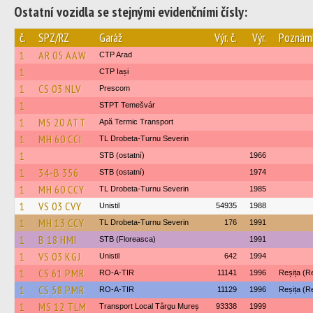
Ostatní vozidla se stejnými evidenčními čísly:
č.
SPZ/RZ
Garáž
Výr. č.
Výr.
Poznám
1
AR 05 AAW
CTP Arad
1
CTP Iași
1
CS 03 NLV
Prescom
1
STPT Temešvár
1
MS 20 ATT
Apă Termic Transport
1
MH 60 CCI
TL Drobeta-Turnu Severin
1
STB (ostatní)
1966
1
34-B 356
STB (ostatní)
1974
1
MH 60 CCY
TL Drobeta-Turnu Severin
1985
1
VS 03 CVY
Unistil
54935
1988
1
MH 13 CCY
TL Drobeta-Turnu Severin
176
1991
1
B 18 HMI
STB (Floreasca)
1991
1
VS 03 KGJ
Unistil
642
1994
1
CS 61 PMR
RO-A-TIR
11141
1996
Reșița (R
1
CS 58 PMR
RO-A-TIR
11129
1996
Reșița (R
1
MS 12 TLM
Transport Local Târgu Mureș
93338
1999