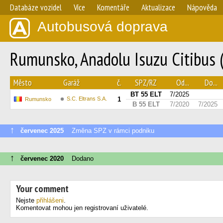
Databáze vozidel
Více
Komentáře
Aktualizace
Nápověda
Autobusová doprava
Rumunsko, Anadolu Isuzu Citibus (Y
Město
Garáž
č.
SPZ/RZ
Od...
Do...
BT 55 ELT
7/2025
S.C. Eltrans S.A.
1
Rumunsko
B 55 ELT
7/2020
7/2025
↑
červenec 2025
Změna SPZ v rámci podniku
↑
červenec 2020
Dodano
Your comment
Nejste
přihlášeni
.
Komentovat mohou jen registrovaní uživatelé.