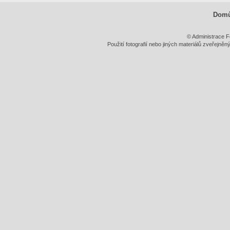
Dom
© Administrace F
Použití fotografií nebo jiných materiálů zveřejně