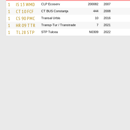
1
IS 13 WMD
CLP Ecoserv
200082
2007
1
CT 10 FCF
CT BUS Constanţa
444
2008
1
CS 90 PMC
Transal Urbis
10
2016
1
HR 09 TTR
Transp-Tur / Transtrade
7
2021
1
TL 28 STP
STP Tulcea
N0309
2022