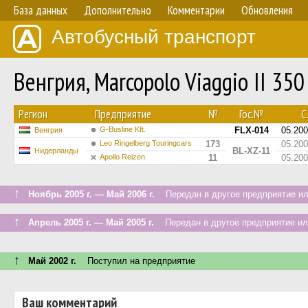
База данных
Дополнительно
Комментарии
Обновления
Автобусный транспорт
Венгрия, Marcopolo Viaggio II 35
Регион
Предприятие
№
Гос.№
С.
G-Busline Kft.
FLX-014
05.20
Венгрия
Leo Ringelberg Touringcars
173
05.20
BL-XZ-11
Нидерланды
Apollo Reizen
11
05.20
↑
Ноябрь 2005 г. — Май 2006 г.
Передан в другое предприятие ил
↑
Апрель 2005 г. — Май 2005 г.
Передан в другое предприятие ил
↑
Май 2002 г.
Поступил на предприятие
Ваш комментарий