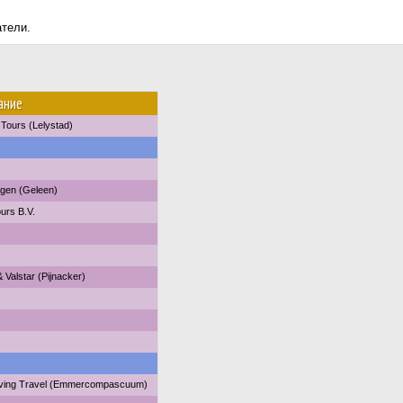
атели.
ание
 Tours (Lelystad)
gen (Geleen)
urs B.V.
 Valstar (Pijnacker)
oving Travel (Emmercompascuum)