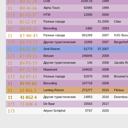
173
BH-JG-29
GVB
1039-18
1999
11
BH-HJ-66
Alpha Tours
92985
1999
173
BJ-PG-37
HTM
12005
2000
11
BJ-LZ-19
Разные города
01.2000
Citax
11
BN-PV-21
Besseling
1482
2003
11
BT-NH-85
Разные города
601269
2007
HJG Busv
173
BS-TV-73
Другие туристические
11069
2007
Bergerhof
11
BX-DJ-90
Smit Reizen
51773
07.2007
173
BT-VX-15
Betuwe
246845
2008
11
BV-PS-15
Другие туристические
146
2008
Jacobs Re
11
BT-ZL-39
Maaskant
104625
2008
173
BV-DT-15
Разные города
52979
2008
Brouwer's
11
BV-VH-80
Besseling
107718
2009
11
62-BGL-3
Lanting Reizen
271277
2015
Flixbus
11
41-BGZ-4
Другие туристические
14853
2016
Doornbos
173
72-BJN-4
De Baar
15563
2017
173
Airport Schiphol
5T67
2025