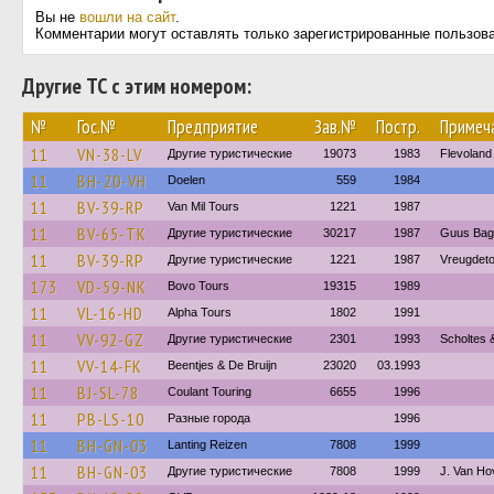
Вы не
вошли на сайт
.
Комментарии могут оставлять только зарегистрированные пользов
Другие ТС с этим номером:
№
Гос.№
Предприятие
Зав.№
Постр.
Примеч
11
VN-38-LV
Другие туристические
19073
1983
Flevoland
11
BH-20-VH
Doelen
559
1984
11
BV-39-RP
Van Mil Tours
1221
1987
11
BV-65-TK
Другие туристические
30217
1987
Guus Bag
11
BV-39-RP
Другие туристические
1221
1987
Vreugdeto
173
VD-59-NK
Bovo Tours
19315
1989
11
VL-16-HD
Alpha Tours
1802
1991
11
VV-92-GZ
Другие туристические
2301
1993
Scholtes &
11
VV-14-FK
Beentjes & De Bruijn
23020
03.1993
11
BJ-SL-78
Coulant Touring
6655
1996
11
PB-LS-10
Разные города
1996
11
BH-GN-03
Lanting Reizen
7808
1999
11
BH-GN-03
Другие туристические
7808
1999
J. Van H