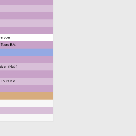
ervoer
 Tours B.V.
izen (Nuth)
 Tours b.v.