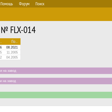
Помощь
Форум
Поиск
0 № FLX-014
..
По...
06
08.2021
05
11.2005
02
04.2005
и на завод
и на завод