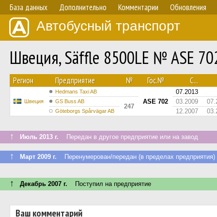
База данных
Дополнительно
Комментарии
Обновления
Автобусный транспорт
Швеция, Säffle 8500LE № ASE 70
Регион
Предприятие
№
Гос.№
С...
07.2013
Hedmans Taxi AB
ASE 702
03.2009
07.
Швеция
GS Buss AB
247
12.2007
03.
Göteborgs Spårvägar AB
↑
Июль 2013 г.
Передан в другое предприятие или на завод
↑
Март 2009 г.
Перенумерован/передан (в пределах предприятия)
↑
Декабрь 2007 г.
Поступил на предприятие
Ваш комментарий