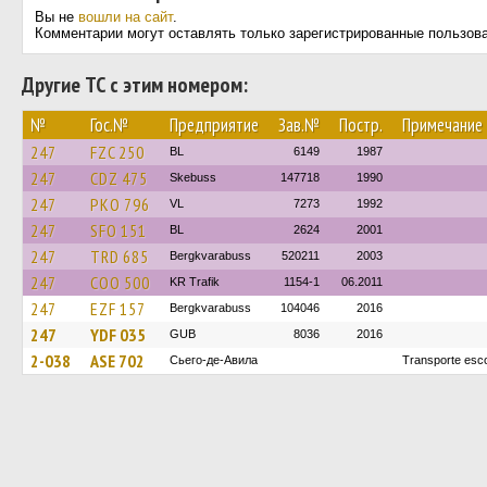
Вы не
вошли на сайт
.
Комментарии могут оставлять только зарегистрированные пользов
Другие ТС с этим номером:
№
Гос.№
Предприятие
Зав.№
Постр.
Примечание
247
FZC 250
BL
6149
1987
247
CDZ 475
Skebuss
147718
1990
247
PKO 796
VL
7273
1992
247
SFO 151
BL
2624
2001
247
TRD 685
Bergkvarabuss
520211
2003
247
COO 500
KR Trafik
1154-1
06.2011
247
EZF 157
Bergkvarabuss
104046
2016
247
YDF 035
GUB
8036
2016
2-038
ASE 702
Сьего-де-Авила
Transporte esc