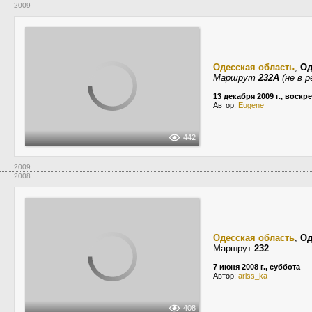
2009
Одесская область
,
Од
Маршрут
232А
(не в р
13 декабря 2009 г., воскр
Автор:
Eugene
442
2009
2008
Одесская область
,
Од
Маршрут
232
7 июня 2008 г., суббота
Автор:
ariss_ka
408