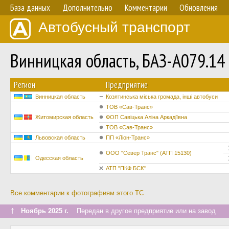
База данных
Дополнительно
Комментарии
Обновления
Автобусный транспорт
Винницкая область, БАЗ-А079.14
Регион
Предприятие
Винницкая область
Козятинська міська громада, інші автобуси
ТОВ «Сав-Транс»
Житомирская область
ФОП Савіцька Аліна Аркадіївна
ТОВ «Сав-Транс»
Львовская область
ПП «Ліон-Транс»
ООО "Север Транс" (АТП 15130)
Одесская область
АТП "ПКФ БСК"
Все комментарии к фотографиям этого ТС
↑
Ноябрь 2025 г.
Передан в другое предприятие или на завод