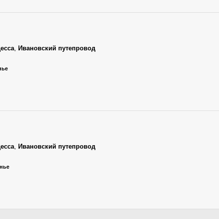
есса
,
Ивановский путепровод
нье
есса
,
Ивановский путепровод
енье