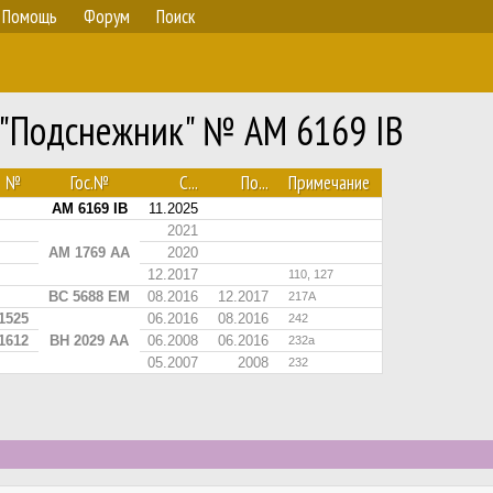
Помощь
Форум
Поиск
 "Подснежник" № AM 6169 IB
№
Гос.№
С...
По...
Примечание
AM 6169 IB
11.2025
2021
AM 1769 AA
2020
12.2017
110, 127
BC 5688 EM
08.2016
12.2017
217А
1525
06.2016
08.2016
242
1612
BH 2029 AA
06.2008
06.2016
232а
05.2007
2008
232