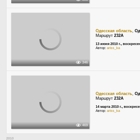
Одесская область
,
Од
Маршрут
232А
13 июня 2010 г., воскресе
Автор:
ariss_ka
346
Одесская область
,
Од
Маршрут
232А
14 марта 2010 г., воскрес
Автор:
ariss_ka
469
2010