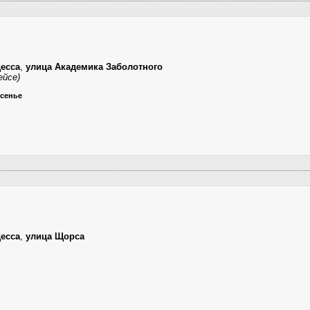
есса
,
улица Академика Заболотного
ейсе)
есенье
есса
,
улица Щорса