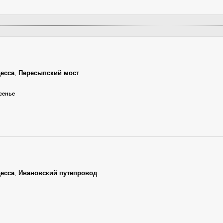
есса
,
Пересыпский мост
есенье
есса
,
Ивановский путепровод