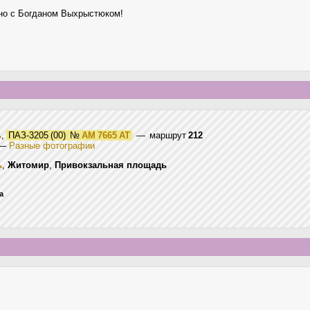
но с Богданом Выхрыстюком!
ь
,
ПАЗ-3205 (00)
№
AM 7665 AT
— маршрут
212
—
Разные фотографии
ь
,
Житомир
,
Привокзальная площадь
а