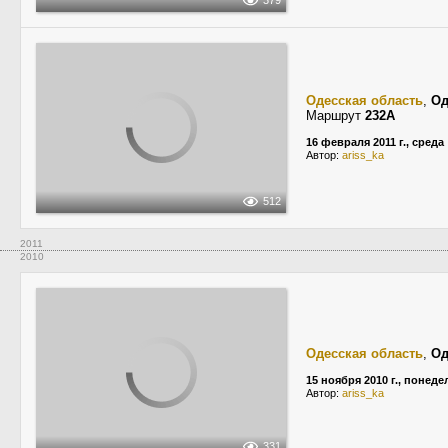
379
Одесская область
,
Од
Маршрут
232А
16 февраля 2011 г., среда
Автор:
ariss_ka
512
2011
2010
Одесская область
,
Од
15 ноября 2010 г., понед
Автор:
ariss_ka
331