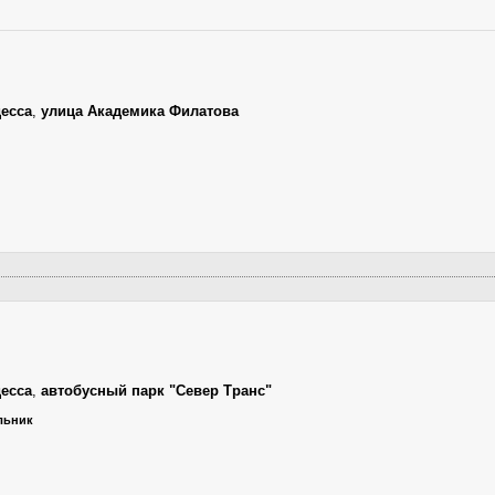
есса
,
улица Академика Филатова
есса
,
автобусный парк "Север Транс"
ельник