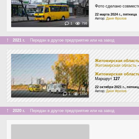
Фото сделано совмест
22 марта 2024 г., пятница
Автор:
Даня Фролов
1
798
↑
2021 г.
Передан в другое предприятие или на завод
Житомирская област
Житомирская область
Житомирская област
Маршрут
127
22 октября 2021 г., пятниц
Автор:
Даня Фролов
1
1330
↑
2020 г.
Передан в другое предприятие или на завод