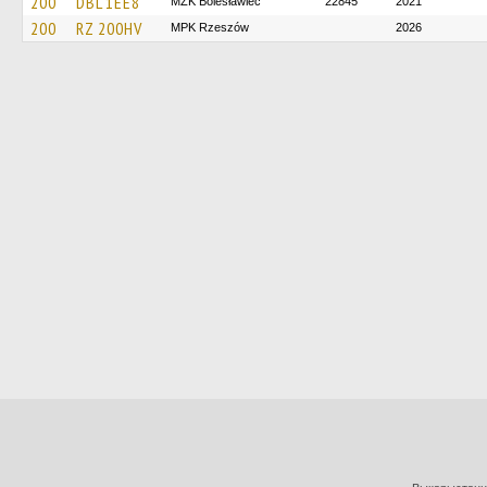
200
DBL 1EE8
MZK Bolesławiec
22845
2021
200
RZ 200HV
MPK Rzeszów
2026