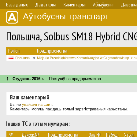
База даных
Дадаткова
Каментарыі
Абнаўленнi
Даведк
Аўтобусны транспарт
Польшча, Solbus SM18 Hybrid C
Рэгіён
Прадпрыемства
Польшча
Miejskie Przedsiębiorstwo Komunikacyjne w Częstochowie sp. z o.
↑
Студзень 2016 г.
Паступiў на прадпрыемства
Ваш каментарый
Вы не
ўвайшлі на сайт
.
Каментары могуць пакідаць толькі зарэгістраваныя карыстачы.
Іншыя ТС з гэтым нумарам:
№
Дзярж.№
Прадпрыемства
Зав.№
Пабуд.
Утыл.