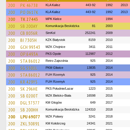
200
PK 46738
KLA Kalisz
443-92
1992
2013
200
PO 0617K
KLA Kalisz
443-92
1992
2013
200
TK 27443
MPK Kielce
1994
200
SB 200AY
Komunikacja Beskidzka
81
2003
200
CB 8036R
SimKol
252241
2009
200
BI 7305H
KZK Białystok
8159
2010
200
GCH 99343
MZK Chojnice
3411
2011
200
OP 6493A
PKS Opole
112987
2012
200
STA 86012
Retro Zajezdnia
925
2014
200
SG 5501L
PKM Gliwice
13835
2014
200
STA 86012
FUH Rzemyk
925
2014
200
KR 429YS
FUH Rzemyk
925
2014
200
SK 296HE
PKS Południe/Lazar
1223
2015
200
SB 0200T
MZK Bielsko-Biała
16598
2016
200
DGL 37377
KM Głogów
649
2017
200
SB 200HH
Komunikacja Beskidzka
124310
2018
200
LPU 69077
MZK Puławy
3241
2018
200
ZKL 30891
KM Kołobrzeg
24341
2021