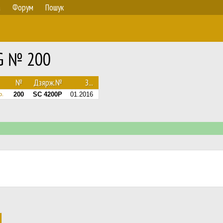
а
Форум
Пошук
NG № 200
№
Дзярж.№
З...
200
SC 4200P
01.2016
o.