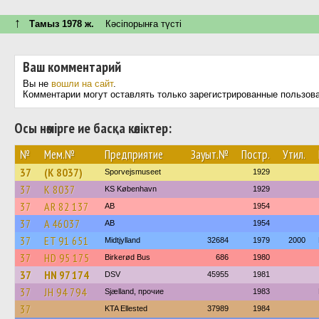
↑
Тамыз 1978 ж.
Кәсіпорынға түсті
Ваш комментарий
Вы не
вошли на сайт
.
Комментарии могут оставлять только зарегистрированные пользов
Осы нөмірге ие басқа көліктер:
№
Мем.№
Предприятие
Зауыт.№
Постр.
Утил.
37
(K 8037)
Sporvejsmuseet
1929
37
K 8037
KS København
1929
37
AR 82 137
AB
1954
37
A 46037
AB
1954
37
ET 91 651
Midtjylland
32684
1979
2000
37
HD 95 175
Birkerød Bus
686
1980
37
HN 97 174
DSV
45955
1981
37
JH 94 794
Sjælland, прочие
1983
37
KTA Ellested
37989
1984