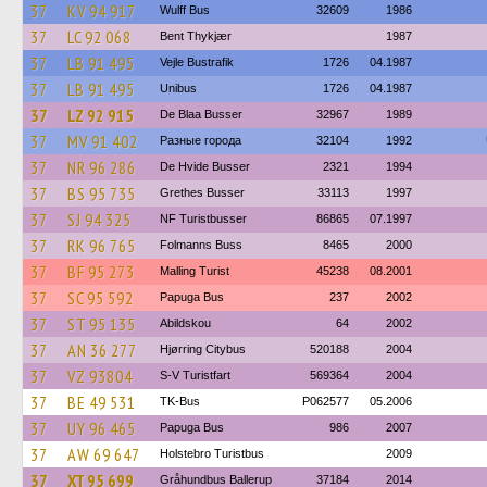
37
KV 94 917
Wulff Bus
32609
1986
37
LC 92 068
Bent Thykjær
1987
37
LB 91 495
Vejle Bustrafik
1726
04.1987
37
LB 91 495
Unibus
1726
04.1987
37
LZ 92 915
De Blaa Busser
32967
1989
37
MV 91 402
Разные города
32104
1992
37
NR 96 286
De Hvide Busser
2321
1994
37
BS 95 735
Grethes Busser
33113
1997
37
SJ 94 325
NF Turistbusser
86865
07.1997
37
RK 96 765
Folmanns Buss
8465
2000
37
BF 95 273
Malling Turist
45238
08.2001
37
SC 95 592
Papuga Bus
237
2002
37
ST 95 135
Abildskou
64
2002
37
AN 36 277
Hjørring Citybus
520188
2004
37
VZ 93804
S-V Turistfart
569364
2004
37
BE 49 531
TK-Bus
P062577
05.2006
37
UY 96 465
Papuga Bus
986
2007
37
AW 69 647
Holstebro Turistbus
2009
37
XT 95 699
Gråhundbus Ballerup
37184
2014