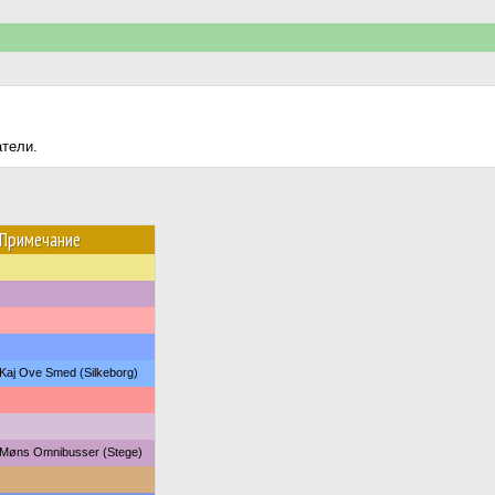
атели.
Примечание
Kaj Ove Smed (Silkeborg)
Møns Omnibusser (Stege)