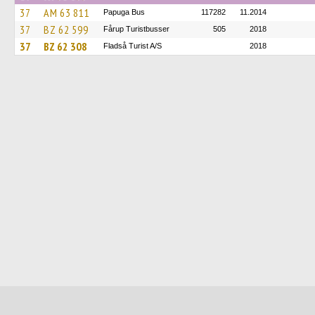
37
AM 63 811
Papuga Bus
117282
11.2014
37
BZ 62 599
Fårup Turistbusser
505
2018
37
BZ 62 308
Fladså Turist A/S
2018