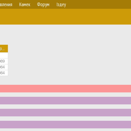
вления
Көмек
Форум
Іздеу
о...
989
984
984