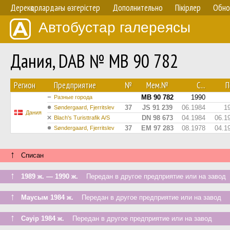
Дерекқорлардағы өзгерістер
Дополнительно
Пікірлер
Обно
Автобустар галереясы
Дания, DAB № MB 90 782
Регион
Предприятие
№
Мем.№
С...
П
MB 90 782
1990
Разные города
37
JS 91 239
06.1984
1
Søndergaard, Fjerritslev
Дания
DN 98 673
04.1984
06.1
Blach's Turisttrafik A/S
37
EM 97 283
08.1978
04.1
Søndergaard, Fjerritslev
↑
Списан
↑
1989 ж. — 1990 ж.
Передан в другое предприятие или на завод
↑
Маусым 1984 ж.
Передан в другое предприятие или на завод
↑
Сәуір 1984 ж.
Передан в другое предприятие или на завод