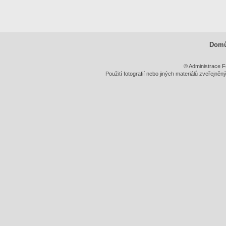
Dom
© Administrace F
Použití fotografií nebo jiných materiálů zveřejně