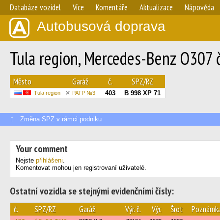
Databáze vozidel
Více
Komentáře
Aktualizace
Nápověda
Autobusová doprava
Tula region, Mercedes-Benz O307 
Město
Garáž
č.
SPZ/RZ
403
В 998 ХР 71
Tula region
PATP №3
↑
Změna SPZ v rámci podniku
Your comment
Nejste
přihlášeni
.
Komentovat mohou jen registrovaní uživatelé.
Ostatní vozidla se stejnými evidenčními čísly:
č.
SPZ/RZ
Garáž
Výr. č.
Výr.
Šrot
Poznámk