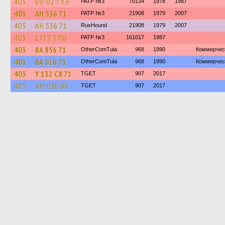
403
69-02 ТУЭ
PATP №3
70134
1978
1987
403
АН 536 71
PATP №3
21908
1979
2007
403
АН 536 71
RusHound
21908
1979
2007
403
1712 ТЛО
PATP №3
161017
1987
403
ВА 856 71
OtherComTula
968
1990
Коммерчес
403
ВА 026 71
OtherComTula
968
1990
Коммерчес
403
У 132 СХ 71
TGET
907
2017
403
АМ 096 99
TGET
907
2017