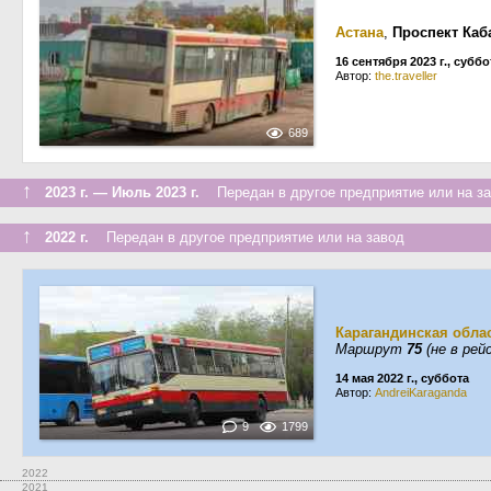
Астана
,
Проспект Каб
16 сентября 2023 г., суббо
Автор:
the.traveller
689
↑
2023 г. — Июль 2023 г.
Передан в другое предприятие или на з
↑
2022 г.
Передан в другое предприятие или на завод
Карагандинская обла
Маршрут
75
(не в рей
14 мая 2022 г., суббота
Автор:
AndreiKaraganda
9
1799
2022
2021