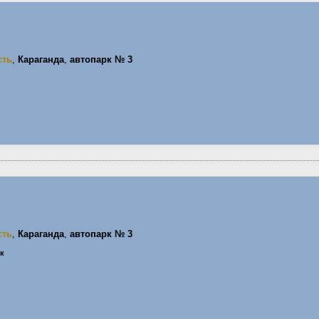
сть
,
Караганда
,
автопарк № 3
сть
,
Караганда
,
автопарк № 3
ик