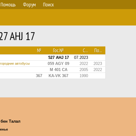
Помощь
Форум
Поиск
27 AHJ 17
№
Гос.№
С...
По...
527 AHJ 17
07.2023
059 AGY 09
2022
2023
угородние автобусы
M 401 CA
2005
2022
367
KA-VK 367
1990
 бен Талал
сенье