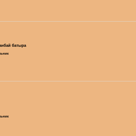
анбай батыра
ельник
ельник