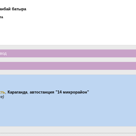
анбай батыра
та
авод
сть
,
Караганда
,
автостанция "14 микрорайон"
се)