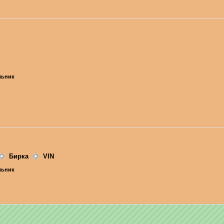
ельник
Бирка
VIN
ельник