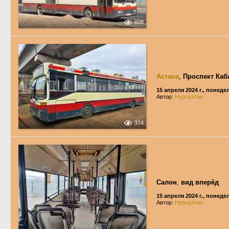
608
Астана
,
Проспект Каб
15 апреля 2024 г., понед
Автор:
Нурсултан
374
Салон
,
вид вперёд
15 апреля 2024 г., понед
Автор:
Нурсултан