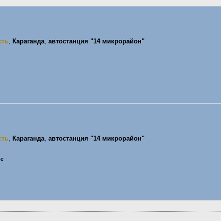
сть
,
Караганда
,
автостанция "14 микрорайон"
сть
,
Караганда
,
автостанция "14 микрорайон"
ье