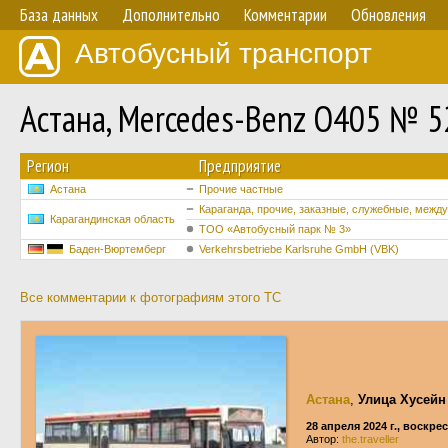
База данных
Дополнительно
Комментарии
Обновления
Автобусный транспорт
Астана, Mercedes-Benz O405 № 5
Регион
Предприятие
Астана
Прочие частные
Караганда, прочие, заказные, служебные, межд
Карагандинская область
TOO «Автобусный парк № 3»
Баден-Вюртемберг
Verkehrsbetriebe Karlsruhe GmbH (VBK)
Все комментарии к фотографиям этого ТС
Астана
,
Улица Хусейн
28 апреля 2024 г., воскре
Автор:
the.traveller