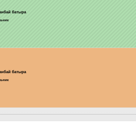
анбай батыра
ельник
анбай батыра
ельник