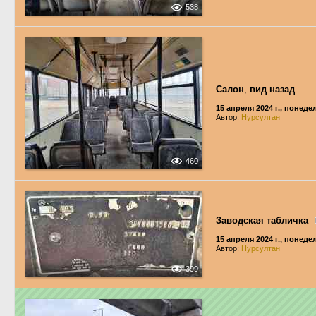
538
Салон
,
вид назад
15 апреля 2024 г., понед
Автор:
Нурсултан
460
Заводская табличка
15 апреля 2024 г., понед
Автор:
Нурсултан
399