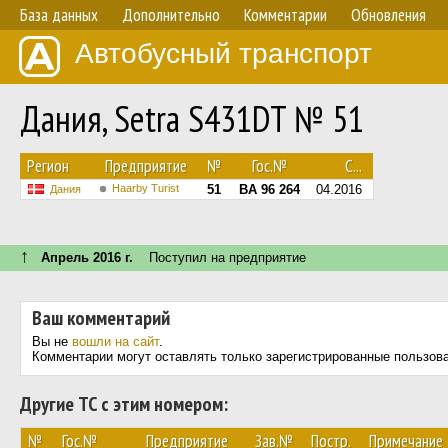
База данных
Дополнительно
Комментарии
Обновления
Автобусный транспорт
Дания, Setra S431DT № 51
Регион
Предприятие
№
Гос.№
С...
Haarby Turist
51
BA 96 264
04.2016
Дания
↑
Апрель 2016 г.
Поступил на предприятие
Ваш комментарий
Вы не
вошли на сайт
.
Комментарии могут оставлять только зарегистрированные пользов
Другие ТС с этим номером:
№
Гос.№
Предприятие
Зав.№
Постр.
Примечание