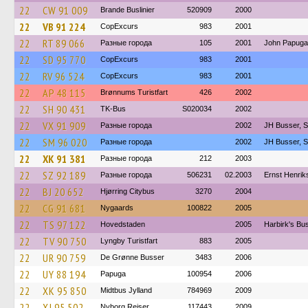
22
CW 91 009
Brande Buslinier
520909
2000
22
VB 91 224
CopExcurs
983
2001
22
RT 89 066
Разные города
105
2001
John Papuga
22
SD 95 770
CopExcurs
983
2001
22
RV 96 524
CopExcurs
983
2001
22
AP 48 115
Brønnums Turistfart
426
2002
22
SH 90 431
TK-Bus
S020034
2002
22
VX 91 909
Разные города
2002
JH Busser, 
22
SM 96 020
Разные города
2002
JH Busser, 
22
XK 91 381
Разные города
212
2003
22
SZ 92 189
Разные города
506231
02.2003
Ernst Henri
22
BJ 20 652
Hjørring Citybus
3270
2004
22
CG 91 681
Nygaards
100822
2005
22
TS 97 122
Hovedstaden
2005
Harbirk's Bu
22
TV 90 750
Lyngby Turistfart
883
2005
22
UR 90 759
De Grønne Busser
3483
2006
22
UY 88 194
Papuga
100954
2006
22
XK 95 850
Midtbus Jylland
784969
2009
22
XJ 95 502
Nyborg Rejser
117443
2009