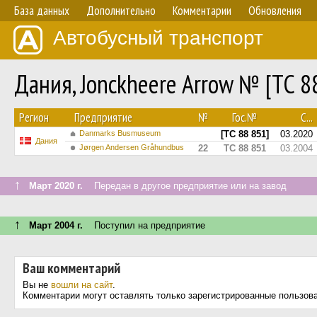
База данных
Дополнительно
Комментарии
Обновления
Автобусный транспорт
Дания, Jonckheere Arrow № [TC 8
Регион
Предприятие
№
Гос.№
С...
Danmarks Busmuseum
[TC 88 851]
03.2020
Дания
Jørgen Andersen Gråhundbus
22
TC 88 851
03.2004
↑
Март 2020 г.
Передан в другое предприятие или на завод
↑
Март 2004 г.
Поступил на предприятие
Ваш комментарий
Вы не
вошли на сайт
.
Комментарии могут оставлять только зарегистрированные пользов