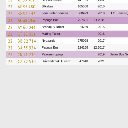
22
AF 96 780
Silkebus
105558
2010
22
BF 93 542
Jens Peter Jensen
500429
2010
H.C. Jensen
22
AC 38 063
Papuga Bus
257681
11.2011
22
AY 60 044
Brande Buslinier
24789
2015
22
CT 22 051
Malling Turist
2016
22
BB 22 714
Nygaards
275098
2017
22
BA 33 924
Papuga Bus
124138
12.2017
22
CN 41 230
Разные города
2019
Bedre Bus Se
22
CZ 72 530
Blåvandshuk Turisttr
47648
2021