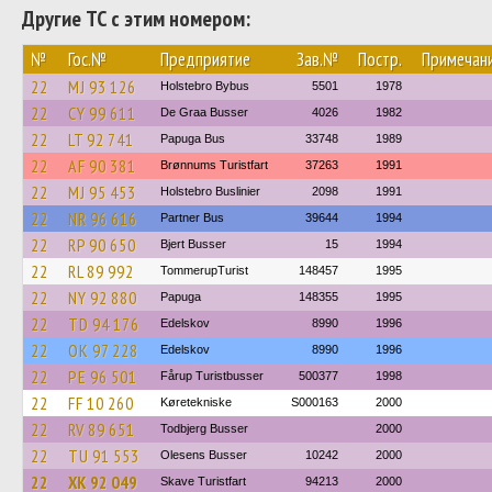
Другие ТС с этим номером:
№
Гос.№
Предприятие
Зав.№
Постр.
Примечан
22
MJ 93 126
Holstebro Bybus
5501
1978
22
CY 99 611
De Graa Busser
4026
1982
22
LT 92 741
Papuga Bus
33748
1989
22
AF 90 381
Brønnums Turistfart
37263
1991
22
MJ 95 453
Holstebro Buslinier
2098
1991
22
NR 96 616
Partner Bus
39644
1994
22
RP 90 650
Bjert Busser
15
1994
22
RL 89 992
TommerupTurist
148457
1995
22
NY 92 880
Papuga
148355
1995
22
TD 94 176
Edelskov
8990
1996
22
OK 97 228
Edelskov
8990
1996
22
PE 96 501
Fårup Turistbusser
500377
1998
22
FF 10 260
Køretekniske
S000163
2000
22
RV 89 651
Todbjerg Busser
2000
22
TU 91 553
Olesens Busser
10242
2000
22
XK 92 049
Skave Turistfart
94213
2000