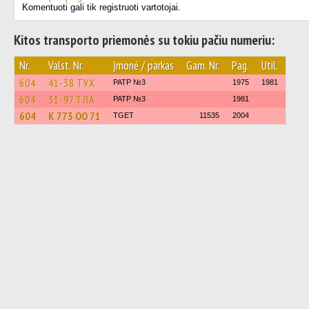
Komentuoti gali tik registruoti vartotojai.
Kitos transporto priemonės su tokiu pačiu numeriu:
Nr.
Valst. Nr.
Įmonė / parkas
Gam. Nr.
Pag.
Util.
604
41-38 ТУХ
PATP №3
1975
1981
604
31-97 ТЛА
PATP №3
1981
604
К 773 ОО 71
TGET
11535
2004