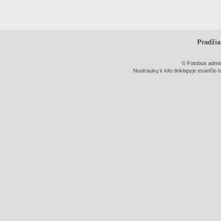
Pradžia
© Fotobus admini
Nuotraukų ir kito tinklapyje esančio t