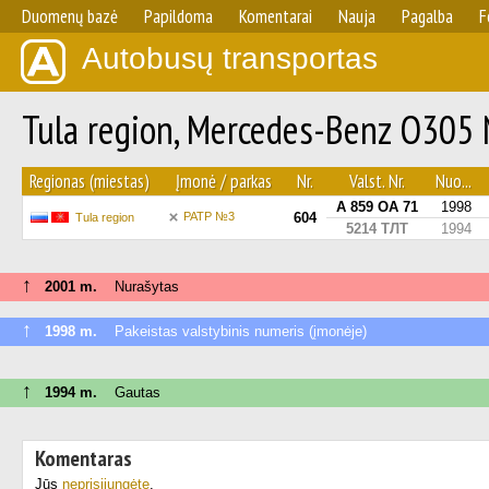
Duomenų bazė
Papildoma
Komentarai
Nauja
Pagalba
F
Autobusų transportas
Tula region, Mercedes-Benz O305 
Regionas (miestas)
Įmonė / parkas
Nr.
Valst. Nr.
Nuo...
А 859 ОА 71
1998
PATP №3
604
Tula region
5214 ТЛТ
1994
↑
2001 m.
Nurašytas
↑
1998 m.
Pakeistas valstybinis numeris (įmonėje)
↑
1994 m.
Gautas
Komentaras
Jūs
neprisijungėte
.