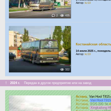
Автор:
kz10
2
435
Костанайская област
14 июля 2025 г., понедел
Автор:
kz10
322
↑
2024 г.
Передан в другое предприятие или на завод
Астана
, Van Hool T815
Астана
,
Van Hool T91
Астана
, EOS 200
№
4
Астана
,
Xingkailong