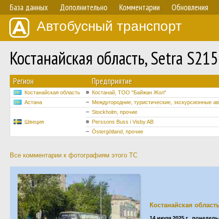
База данных
Дополнительно
Комментарии
Обновления
Автобусный транспорт
Костанайская область, Setra S2
Регион
Предприятие
Костанайская область
Костанай, ТОО "Байжан Жол"
Астана
Междугородние, туристические, экскурсионные а
Stockholm, прочие
Швеция
Perssons Buss i Visby AB
Östergötland, прочие
Все комментарии к фотографиям этого ТС
Костанайская област
14 июля 2025 г., понедел