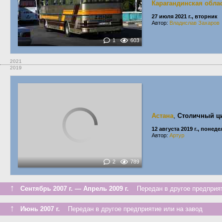
Карагандинская обла
27 июля 2021 г., вторник
Автор:
Владислав Захаров
1
603
2021
2019
Астана
,
Столичный ц
12 августа 2019 г., понед
Автор:
Aртур
2
789
↑
Сентябрь 2007 г. — Апрель 2009 г.
Передан в другое предприят
↑
Июнь 2007 г.
Передан в другое предприятие или на завод