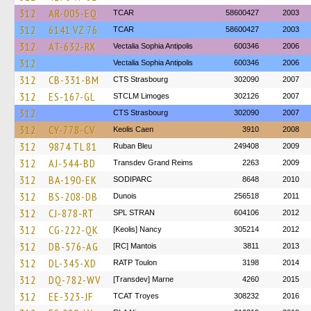
312
AR-005-EQ
TCAR
58600427
2003
312
6141 VZ 76
TCAR
58600427
2003
312
AT-632-RX
Vectalia Sophia Antipolis
600346
2006
312
Vectalia Sophia Antipolis
600346
2006
312
CB-331-BM
CTS Strasbourg
302090
2007
312
ES-167-GL
STCLM Limoges
302126
2007
312
CTS Strasbourg
302090
2007
312
CY-778-CV
Keolis Caen
3910
2008
312
9874 TL 81
Ruban Bleu
249408
2009
312
AJ-544-BD
Transdev Grand Reims
2263
2009
312
BA-190-EK
SODIPARC
8648
2010
312
BS-208-DB
Dunois
256518
2011
312
CJ-878-RT
SPL STRAN
604106
2012
312
CG-222-QK
[Keolis] Nancy
305214
2012
312
DB-576-AG
[RC] Mantois
3811
2013
312
DL-345-XD
RATP Toulon
3198
2014
312
DQ-782-WV
[Transdev] Marne
4260
2015
312
EE-323-JF
TCAT Troyes
308232
2016