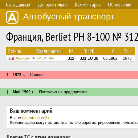
База данных
Дополнительно
Комментарии
Обновления
Автобусный транспорт
Франция, Berliet PH 8-100 № 31
Регион
Предприятие
№
Гос.№
С...
По...
312
331 LU 38
05.1962
1973
Франция
SPL M TAG
↑
1973 г.
Списан
↑
Май 1962 г.
Поступил на предприятие
Ваш комментарий
Вы не
вошли на сайт
.
Комментарии могут оставлять только зарегистрированные пользов
Другие ТС с этим номером: