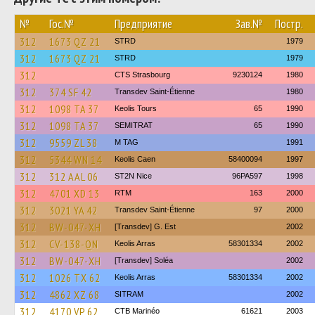
№
Гос.№
Предприятие
Зав.№
Постр.
312
1673 QZ 21
STRD
1979
312
1673 QZ 21
STRD
1979
312
CTS Strasbourg
9230124
1980
312
374 SF 42
Transdev Saint-Étienne
1980
312
1098 TA 37
Keolis Tours
65
1990
312
1098 TA 37
SEMITRAT
65
1990
312
9559 ZL 38
M TAG
1991
312
5344 WN 14
Keolis Caen
58400094
1997
312
312 AAL 06
ST2N Nice
96PA597
1998
312
4701 XD 13
RTM
163
2000
312
3021 YA 42
Transdev Saint-Étienne
97
2000
312
BW-047-XH
[Transdev] G. Est
2002
312
CV-138-QN
Keolis Arras
58301334
2002
312
BW-047-XH
[Transdev] Soléa
2002
312
1026 TX 62
Keolis Arras
58301334
2002
312
4862 XZ 68
SITRAM
2002
312
4170 VP 62
CTB Marinéo
61621
2003