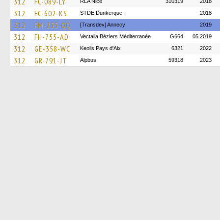
312
FC-089-LY
RLA Nice
310319
2018
312
FC-602-KS
STDE Dunkerque
2018
312
FM-255-QQ
[Transdev] Annecy
2019
312
FH-755-AD
Vectalia Béziers Méditerranée
G664
05.2019
312
GE-358-WC
Keolis Pays d'Aix
6321
2022
312
GR-791-JT
Alpbus
59318
2023