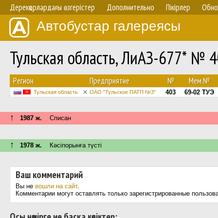
Дерекқорлардағы өзгерістер
Дополнительно
Пікірлер
Обно
Автобустар галереясы
Тульская область, ЛиАЗ-677* № 
Регион
Предприятие
№
Мем.№
403
69-02 ТУЭ
Тульская область
ОАО "Тульское ПАТП №3"
↑
1987 ж.
Списан
↑
1978 ж.
Кәсіпорынға түсті
Ваш комментарий
Вы не
вошли на сайт
.
Комментарии могут оставлять только зарегистрированные пользов
Осы нөмірге ие басқа көліктер: