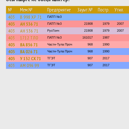
№
Мем.№
Предприятие
Зауыт.№
Постр.
Утил.
403
В 998 ХР 71
ПАТП №3
403
АН 536 71
ПАТП №3
21908
1979
2007
403
АН 536 71
РусГонч
21908
1979
2007
403
1712 ТЛО
ПАТП №3
161017
1987
403
ВА 856 71
Частн-Тула Проч
968
1990
403
ВА 026 71
Частн-Тула Проч
968
1990
403
У 132 СХ 71
ТГЭТ
907
2017
403
АМ 096 99
ТГЭТ
907
2017