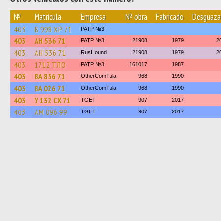
№
Matrícula
Empresa
№ obra
Fabricado
Desguaza
403
В 998 ХР 71
PATP №3
403
АН 536 71
PATP №3
21908
1979
2
403
АН 536 71
RusHound
21908
1979
2
403
1712 ТЛО
PATP №3
161017
1987
403
ВА 856 71
OtherComTula
968
1990
403
ВА 026 71
OtherComTula
968
1990
403
У 132 СХ 71
TGET
907
2017
403
АМ 096 99
TGET
907
2017