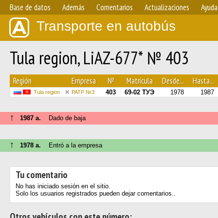
Base de datos
Además
Comentarios
Actualizaciones
Ayuda
Transporte en autobús
Tula region, LiAZ-677* № 403
Región
Empresa
№
Matrícula
Desde...
Hasta...
403
69-02 ТУЭ
1978
1987
Tula region
PATP №3
↑
1987 a.
Dado de baja
↑
1978 a.
Entró a la empresa
Tu comentario
No has iniciado sesión en el sitio.
Solo los usuarios registrados pueden dejar comentarios..
Otros vehículos con este número: