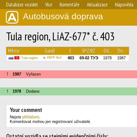
Databáze vozidel
Více
Komentáře
Aktualizace
Nápověda
Autobusová doprava
Tula region, LiAZ-677* č. 403
Město
Garáž
č.
SPZ/RZ
Od...
Do...
PATP №3
403
69-02 ТУЭ
1978
1987
Tula region
↑
1987
Vyřazen
↑
1978
Dodano
Your comment
Nejste
přihlášeni
.
Komentovat mohou jen registrovaní uživatelé.
Ostatní vozidla se stejnými evidenčními čísly: