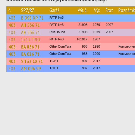
č.
SPZ/RZ
Garáž
Výr. č.
Výr.
Šrot
Poznámk
403
В 998 ХР 71
PATP №3
403
АН 536 71
PATP №3
21908
1979
2007
403
АН 536 71
RusHound
21908
1979
2007
403
1712 ТЛО
PATP №3
161017
1987
403
ВА 856 71
OtherComTula
968
1990
Коммерче
403
ВА 026 71
OtherComTula
968
1990
Коммерче
403
У 132 СХ 71
TGET
907
2017
403
АМ 096 99
TGET
907
2017