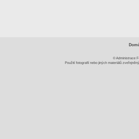
Dom
© Administrace F
Použití fotografií nebo jiných materiálů zveřejně