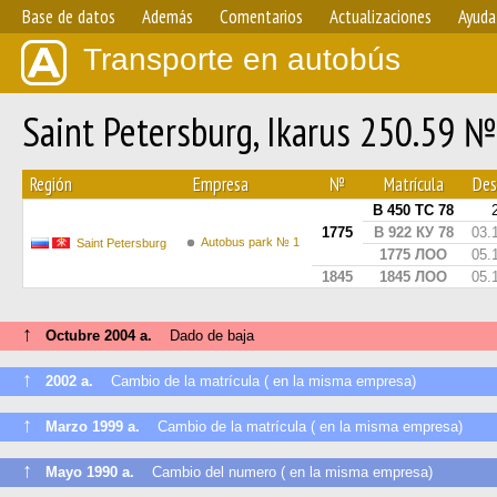
Base de datos
Además
Comentarios
Actualizaciones
Ayuda
Transporte en autobús
Saint Petersburg, Ikarus 250.59 
Región
Empresa
№
Matrícula
Des
В 450 ТС 78
1775
В 922 КУ 78
03.
Autobus park № 1
Saint Petersburg
1775 ЛОО
05.
1845
1845 ЛОО
05.
↑
Octubre 2004 a.
Dado de baja
↑
2002 a.
Cambio de la matrícula ( en la misma empresa)
↑
Marzo 1999 a.
Cambio de la matrícula ( en la misma empresa)
↑
Mayo 1990 a.
Cambio del numero ( en la misma empresa)