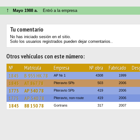
↑
Mayo 1988 a.
Entró a la empresa
Tu comentario
No has iniciado sesión en el sitio.
Solo los usuarios registrados pueden dejar comentarios..
Otros vehículos con este número:
№
Matrícula
Empresa
№ obra
Fabricado
Des
1845
В 955 НК 78
AP № 1
4308
1999
1845
АТ 867 78
Piteravto SPb
503
2006
1775
АР 540 78
Piteravto SPb
419
2006
1775
АР 540 78
Piteravto, non-route
419
2006
1845
ВВ 150 78
Gortrans
317
2007