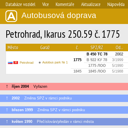
Databáze vozidel
Více
Komentáře
Aktualizace
Nápověda
Autobusová doprava
Petrohrad, Ikarus 250.59 č. 1775
Město
Garáž
č.
SPZ/RZ
Od...
В 450 ТС 78
2002
1775
В 922 КУ 78
3/1999
Autobus park № 1
Petrohrad
1775 ЛОО
5/1990
1845
1845 ЛОО
5/1988
↑
říjen 2004
Vyřazen
↑
2002
Změna SPZ v rámci podniku
↑
březen 1999
Změna SPZ v rámci podniku
↑
květen 1990
Přečíslován/předán v rámci města