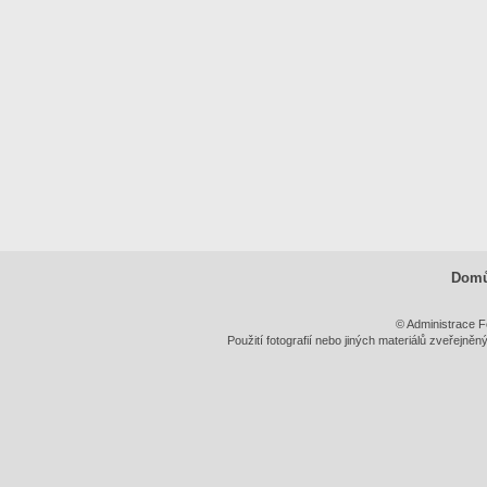
Dom
© Administrace F
Použití fotografií nebo jiných materiálů zveřejně