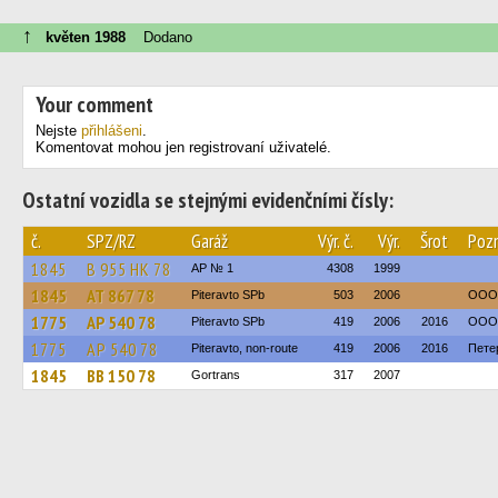
↑
květen 1988
Dodano
Your comment
Nejste
přihlášeni
.
Komentovat mohou jen registrovaní uživatelé.
Ostatní vozidla se stejnými evidenčními čísly:
č.
SPZ/RZ
Garáž
Výr. č.
Výr.
Šrot
Poz
1845
В 955 НК 78
AP № 1
4308
1999
1845
АТ 867 78
Piteravto SPb
503
2006
ООО 
1775
АР 540 78
Piteravto SPb
419
2006
2016
ООО 
1775
АР 540 78
Piteravto, non-route
419
2006
2016
Пете
1845
ВВ 150 78
Gortrans
317
2007