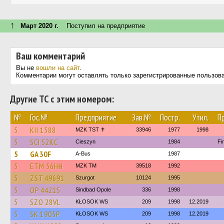
↑
Март 2020 г.
Поступил на предприятие
Ваш комментарий
Вы не
вошли на сайт
.
Комментарии могут оставлять только зарегистрированные пользов
Другие ТС с этим номером:
№
Гос.№
Предприятие
Зав.№
Постр.
Утил.
П
5
KII 1588
MZK TST ✝
33946
1977
1998
5
SCI 52KC
Cieszyn
1984
Fi
5
GA 30F
A-Bus
1987
5
ETM 56HH
MZK TM
39518
1992
5
ZST 49691
Szurgot
10124
1995
5
OP 44215
Sindbad Opole
336
1998
5
SZO 28VL
KŁOSOK WS
209
1998
12.2019
5
SK 1905P
KŁOSOK WS
209
1998
12.2019