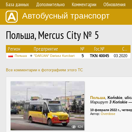
База данных
Дополнительно
Комментарии
Обновления
Автобусный транспорт
Польша, Mercus City № 5
Регион
Предприятие
№
Гос.№
С...
5
TKN 40045
03.2020
Польша
"DARJAN" Dariusz Kurcbart
Все комментарии к фотографиям этого ТС
Польша
,
Końskie
,
uli
Маршрут
3 Końskie —
10 февраля 2022 г., четве
Автор:
Overdose
424