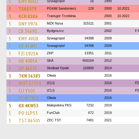
5
KMY N002
Szwagropol
16
1999
5
TSA E579
PGKiM Sandomierz
129
2000
10.2021
5
KCH 81K6
Transgór Trzebinia
2000
10.2022
5
ONY V976
MZK Nysa
315111
2001
5
CB 3669G
Bydgoszcz
2002
F.
5
KMY 4VU8
Szwagropol
34398
2009
5
KR 454MJ
Szwagropol
34398
2009
5
FZI 1921A
ZKP
13351
2011
5
DB 4905A
SKA
650104
2012
5
OP 4605E
Sindbad Opole
116800
2014
5
TKN 36383
Oliwia
2016
5
WOT 37519
(CLI)
2016
PZ
5
CLI YS05
(CLI)
2016
PZ
5
WGM 7YG5
Oliwia
2016
5
KR 4KW53
Małopolska PKS
7232
2019
5
PO 1LP53
FunClub
672
2019
5
TST 86505
ZEC TST
7481
2021