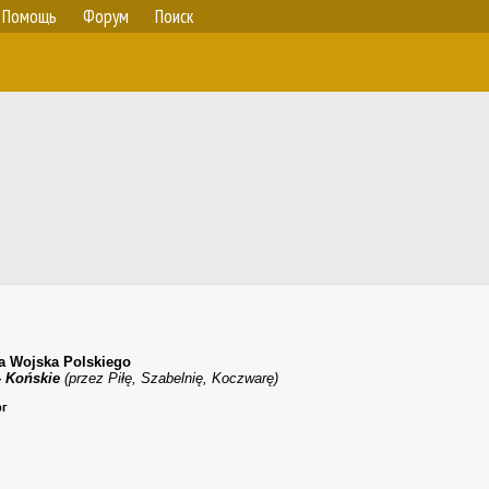
Помощь
Форум
Поиск
ca Wojska Polskiego
 Końskie
(przez Piłę, Szabelnię, Koczwarę)
рг