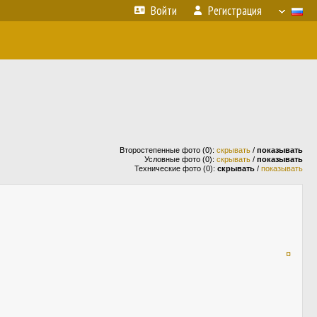
Войти
Регистрация
Второстепенные фото (0):
скрывать
/
показывать
Условные фото (0):
скрывать
/
показывать
Технические фото (0):
скрывать
/
показывать
¤