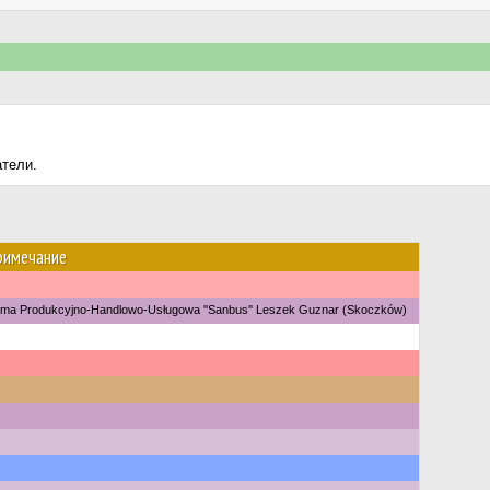
атели.
римечание
rma Produkcyjno-Handlowo-Usługowa ''Sanbus'' Leszek Guznar (Skoczków)