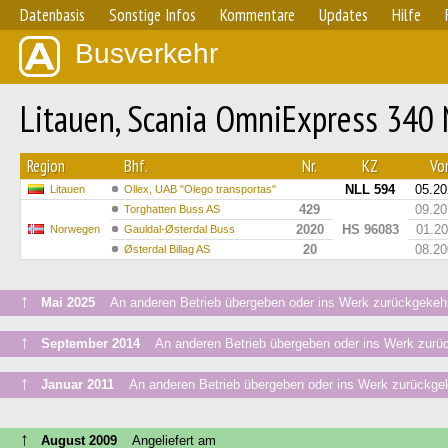
Datenbasis
Sonstige Infos
Kommentare
Updates
Hilfe
Busverkehr
Litauen, Scania OmniExpress 340 
Region
Bhf.
Nr.
KZ
Von
NLL 594
05.20
Litauen
Ollex, UAB "Olego transportas"
429
09.20
Torghatten Buss AS
2020
HS 96083
01.2
Norwegen
Gauldal-Østerdal Buss
20
08.20
Østerdal Billag AS
↑
Mai 2025
An anderen Betrieb übergeben oder ins Werk zurückgekeh
↑
September 2014
An anderen Betrieb übergeben oder ins Werk zurü
↑
Januar 2011
An anderen Betrieb übergeben oder ins Werk zurückge
↑
August 2009
Angeliefert am