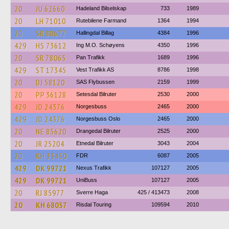
20
JU 62660
Hadeland Bilselskap
733
1989
20
LH 71010
Rutebilene Farmand
1364
1994
20
SR 80677
Hallingdal Billag
4384
1996
429
HS 73612
Ing M.O. Schøyens
4350
1996
20
SR 78065
Pan Trafikk
1689
1996
429
ST 17345
Vest Trafikk AS
8786
1998
20
DJ 58120
SAS Flybussen
2159
1999
20
PP 36128
Setesdal Bilruter
2530
2000
429
JD 24376
Norgesbuss
2465
2000
429
JD 24376
Norgesbuss Oslo
2465
2000
20
NE 85620
Drangedal Bilruter
2525
2000
20
JR 25204
Etnedal Bilruter
3043
2004
20
KH 33450
FDR
6087
2005
429
DK 99721
Nexus Trafikk
107127
2005
429
DK 99721
UniBuss
107127
2005
20
RJ 85977
Sverre Haga
425 / 413473
2008
20
KH 68037
Risdal Touring
109594
2010