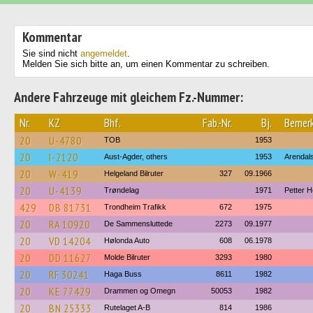
Kommentar
Sie sind nicht
angemeldet
.
Melden Sie sich bitte an, um einen Kommentar zu schreiben.
Andere Fahrzeuge mit gleichem Fz.-Nummer:
Nr.
KZ
Bhf.
Fab.-Nr.
Bj.
Bemer
20
U-4780
TOB
1953
20
I-2120
Aust-Agder, others
1953
Arendal
20
W-419
Helgeland Bilruter
327
09.1966
20
U-4139
Trøndelag
1971
Petter 
429
DB 81731
Trondheim Trafikk
672
1975
20
RA 10920
De Sammensluttede
2273
09.1977
20
VD 14204
Hølonda Auto
608
06.1978
20
DD 11627
Molde Bilruter
3293
1980
20
RF 30241
Haga Buss
8611
1982
20
KE 77429
Drammen og Omegn
50053
1982
20
BN 25333
Rutelaget A-B
814
1986