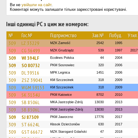
Ви не
увійшли на сайт
.
Коментарі можуть залишати тільки зареєстровані користувачі.
Інші одиниці РС з цим же номером:
№
Гос.№
Підприємство
Зав.№
Побуд.
Утил.
309
LZ 33229
MZK Zamość
2542
1995
309
CG 36499
MZK Grudziądz
539
1997
2017
309
WI 394LF
Ecolines Polska
44
2004
309
SO 80732
PKM Sosnowiec
320
2006
309
DL 39516
MPK Legnica
1451
2006
309
ZSZ 39041
KM Szczecinek
318
2009
309
WGM 59153
KM Szczecinek
318
2009
309
SK 3134U
PKM Katowice
8702
2010
309
SB 8506L
MKA Jastrzębie-Zdrój
13030
2013
309
SB 8506L
PKM Jastrzębie-Zdrój
13030
2013
309
SJ 87309
PKM Jaworzno
17776
2017
309
ST 6624L
Kłosok Dzierżoniów
630
2017
309
GST 66672
MZK Starogard Gdański
47
2018