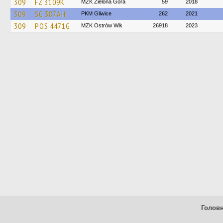
309
FZ 3109K
MZK Zielona Góra
59
2018
309
SG 387AH
PKM Gliwice
262
2021
309
POS 4471G
MZK Ostrów Wlk
26918
2023
Голов