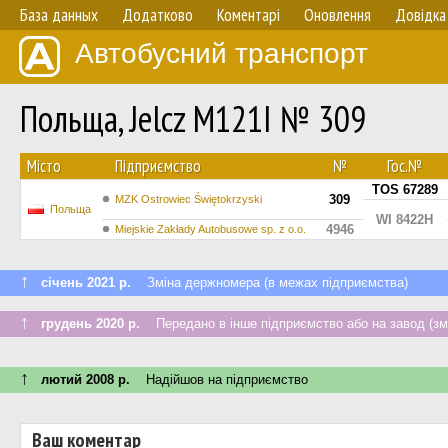
База данных
Додатково
Коментарі
Оновлення
Довідка
Автобусний транспорт
Польща, Jelcz M121I № 309
Мiсто
Підприємство
№
Гос.№
TOS 67289
309
MZK Ostrowiec Świętokrzyski
Польща
WI 8422H
4946
Miejskie Zakłady Autobusowe sp. z o.o.
↑
січень 2021 р.
Зміна держномера (в межах підприємства)
↑
грудень 2020 р.
Передано в інше підприємство або на завод (зм
↑
лютий 2008 р.
Надійшов на підприємство
Ваш коментар