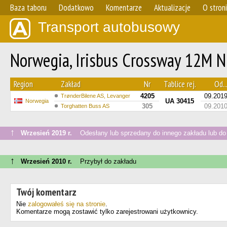
Baza taboru
Dodatkowo
Komentarze
Aktualizacje
O stron
Transport autobusowy
Norwegia, Irisbus Crossway 12M N
Region
Zakład
Nr
Tablice rej.
Od..
4205
09.201
TrønderBilene AS, Levanger
UA 30415
Norwegia
305
09.201
Torghatten Buss AS
↑
Wrzesień 2019 r.
Odesłany lub sprzedany do innego zakładu lub do
↑
Wrzesień 2010 r.
Przybył do zakładu
Twój komentarz
Nie
zalogowałeś się na stronie
.
Komentarze mogą zostawić tylko zarejestrowani użytkownicy.