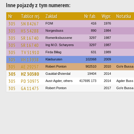
Inne pojazdy z tym numerem:
Nr
Tablice rej.
Zakład
Nr fab.
Wypr.
Notatka
305
SN 84267
FOM
416
1976
305
HS 54288
Norgesbuss
890
1984
305
SR 16740
Romeriksbussene
3297
1987
305
SR 16740
Ing M.O. Schøyens
3297
1987
305
TV 51910
Firda Billag
631
1989
305
VH 13938
Klæburuten
102068
2009
305
AE 29257
Robert Ponton
902510
2010
Go'e Bussa
305
HZ 30380
Gauldal-Østerdal
19404
2014
305
PD 50975
Aust-Agder, others
417695 173
2014
Agder Buss
305
GA 11475
Robert Ponton
2017
Go'e Bussa