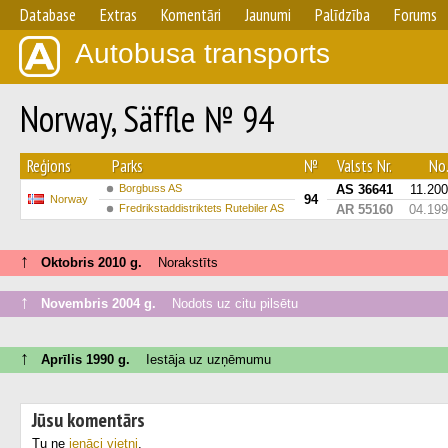
Database
Extras
Komentāri
Jaunumi
Palīdzība
Forums
Autobusa transports
Norway, Säffle № 94
Reģions
Parks
№
Valsts Nr.
No.
Borgbuss AS
AS 36641
11.20
94
Norway
Fredrikstaddistriktets Rutebiler AS
AR 55160
04.19
↑
Oktobris 2010 g.
Norakstīts
↑
Novembris 2004 g.
Nodots uz citu pilsētu
↑
Aprīlis 1990 g.
Iestāja uz uzņēmumu
Jūsu komentārs
Tu ne
ienāci vietni
.