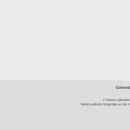
Galven
© Vietnes administ
Vietnē publicēto fotogrāfiju un citu 