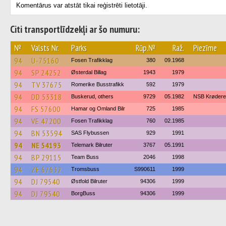
Komentārus var atstāt tikai reģistrēti lietotāji.
Citi transportlīdzekļi ar šo numuru:
№
Valsts Nr.
Parks
Rūp.№
Raž.
Piezīme
94
U-75160
Fosen Trafikklag
380
09.1968
94
SP 24252
Østerdal Billag
1943
1979
94
TV 37675
Romerike Busstrafikk
592
1979
94
DD 53318
Buskerud, others
9729
05.1982
NSB Krødere
94
FS 57600
Hamar og Omland Bilr
725
1985
94
VE 47200
Fosen Trafikklag
760
02.1985
94
BN 53594
SAS Flybussen
929
1991
94
NE 54193
Telemark Bilruter
3767
05.1991
94
BP 29115
Team Buss
2046
1998
94
ZE 67632
Tromsbuss
S990611
1999
94
DJ 79540
Østfold Bilruter
94306
1999
94
DJ 79540
BorgBuss
94306
1999